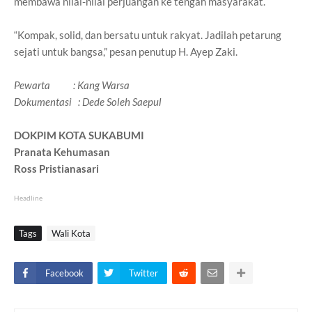
membawa nilai-nilai perjuangan ke tengah masyarakat.
“Kompak, solid, dan bersatu untuk rakyat. Jadilah petarung
sejati untuk bangsa,” pesan penutup H. Ayep Zaki.
Pewarta : Kang Warsa
Dokumentasi : Dede Soleh Saepul
DOKPIM KOTA SUKABUMI
Pranata Kehumasan
Ross Pristianasari
Headline
Tags
Wali Kota
Facebook
Twitter