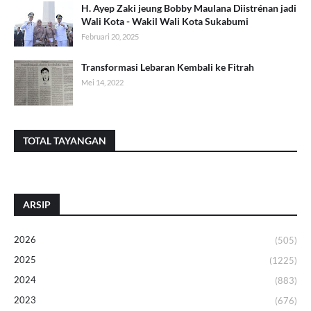
H. Ayep Zaki jeung Bobby Maulana Diistrénan jadi
Wali Kota - Wakil Wali Kota Sukabumi
Februari 20, 2025
Transformasi Lebaran Kembali ke Fitrah
Mei 14, 2022
TOTAL TAYANGAN
ARSIP
2026
(505)
2025
(1225)
2024
(883)
2023
(676)