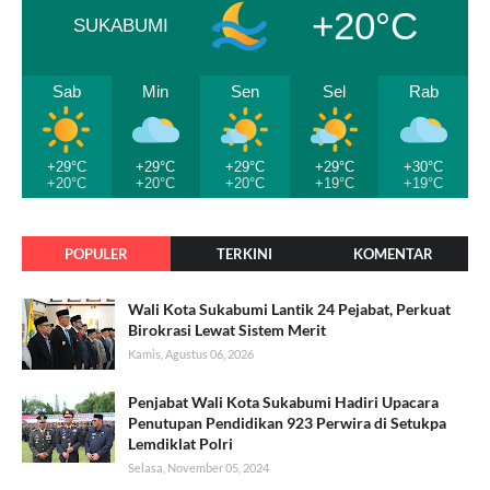
+20°C
SUKABUMI
Sab
Min
Sen
Sel
Rab
+29°C
+29°C
+29°C
+29°C
+30°C
+20°C
+20°C
+20°C
+19°C
+19°C
POPULER
TERKINI
KOMENTAR
Wali Kota Sukabumi Lantik 24 Pejabat, Perkuat
Birokrasi Lewat Sistem Merit
Kamis, Agustus 06, 2026
Penjabat Wali Kota Sukabumi Hadiri Upacara
Penutupan Pendidikan 923 Perwira di Setukpa
Lemdiklat Polri
Selasa, November 05, 2024