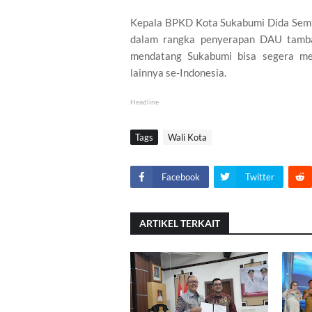
Kepala BPKD Kota Sukabumi Dida Semba
dalam rangka penyerapan DAU tamba
mendatang Sukabumi bisa segera me
lainnya se-Indonesia.
Headline
Tags
Wali Kota
Facebook
Twitter
ARTIKEL TERKAIT