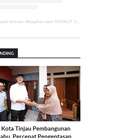
Sebuah kiriman dibagikan oleh PEMKOT SUKABUMI (@pemkotsukabumi_)
ENDING
 Kota Tinjau Pembangunan
lahu, Percepat Pengentasan