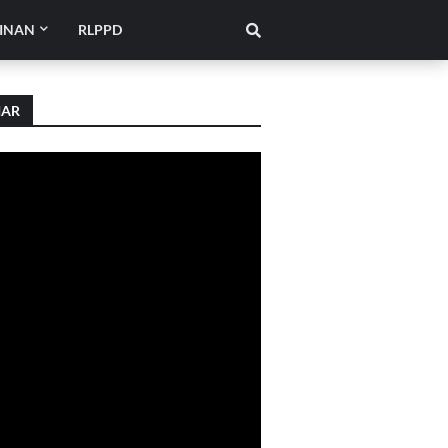
INAN
RLPPD
IAR