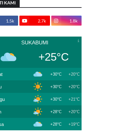
TI KAMI
1.5k
2.7k
1.8k
SUKABUMI
+25°C
t
+30°C
+20°C
u
+30°C
+20°C
gu
+30°C
+21°C
n
+28°C
+20°C
sa
+28°C
+19°C