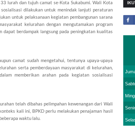
eh 33 lurah dan tujuh camat se-Kota Sukabumi. Wali Kota
IKU
osialisasi dilakukan untuk menindak lanjuti peraturan
ujukan untuk pelaksanaan kegiatan pembangunan sarana
 masyarakat kelurahan dengan mengutamakan program
an dapat berdampak langsung pada peningkatan kualitas
maupun camat sudah mengetahui, tentunya upaya-upaya
lurahan serta pemberdayaan masyarakat di kelurahan,
Juma
 dalam memberikan arahan pada kegiatan sosialisasi
Sabt
Ming
elurahan telah dibahas pelimpahan kewenangan dari Wali
Seni
konteks kali ini, BPKD perlu melakukan penajaman hasil
 beberapa waktu lalu.
Sela