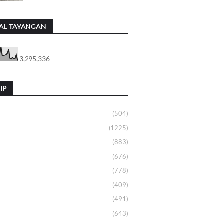
AL TAYANGAN
3,295,336
IP
(504)
(1225)
(883)
(676)
(778)
(409)
(491)
(643)