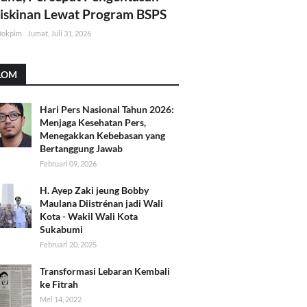
skinan Lewat Program BSPS
Dokpim
Jumat, Juli 31, 2026
LOM
Hari Pers Nasional Tahun 2026:
Menjaga Kesehatan Pers,
Menegakkan Kebebasan yang
Bertanggung Jawab
Februari 09, 2026
H. Ayep Zaki jeung Bobby
Maulana Diistrénan jadi Wali
Kota - Wakil Wali Kota
Sukabumi
Februari 20, 2025
Transformasi Lebaran Kembali
ke Fitrah
Mei 14, 2022