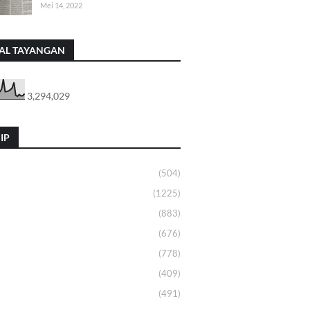
Mei 14, 2022
AL TAYANGAN
3,294,029
IP
(504)
(1225)
(883)
(676)
(778)
(409)
(491)