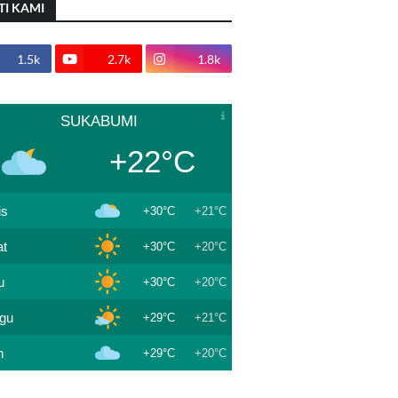
TI KAMI
1.5k
2.7k
1.8k
SUKABUMI
+22°C
is
+30°C
+21°C
t
+30°C
+20°C
u
+30°C
+20°C
gu
+29°C
+21°C
n
+29°C
+20°C