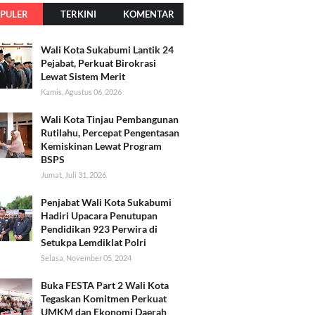
PULER
TERKINI
KOMENTAR
Wali Kota Sukabumi Lantik 24
Pejabat, Perkuat Birokrasi
Lewat Sistem Merit
Kamis, Agustus 06, 2026
Wali Kota Tinjau Pembangunan
Rutilahu, Percepat Pengentasan
Kemiskinan Lewat Program
BSPS
Jumat, Juli 31, 2026
Penjabat Wali Kota Sukabumi
Hadiri Upacara Penutupan
Pendidikan 923 Perwira di
Setukpa Lemdiklat Polri
Selasa, November 05, 2024
Buka FESTA Part 2 Wali Kota
Tegaskan Komitmen Perkuat
UMKM dan Ekonomi Daerah