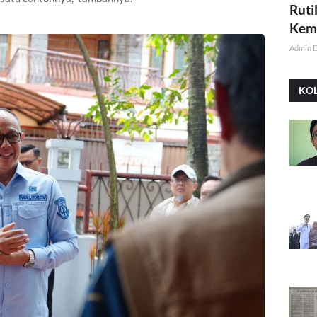
Ruti
Kemi
Admin 
KO