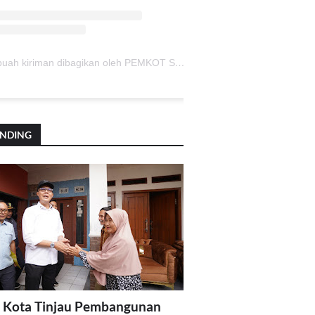
Sebuah kiriman dibagikan oleh PEMKOT SUKABUMI (@pemkotsukabumi_)
ENDING
 Kota Tinjau Pembangunan