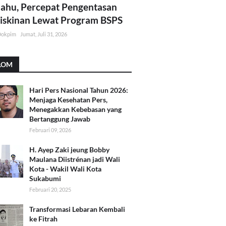
lahu, Percepat Pengentasan
skinan Lewat Program BSPS
Dokpim
Jumat, Juli 31, 2026
LOM
Hari Pers Nasional Tahun 2026:
Menjaga Kesehatan Pers,
Menegakkan Kebebasan yang
Bertanggung Jawab
Februari 09, 2026
H. Ayep Zaki jeung Bobby
Maulana Diistrénan jadi Wali
Kota - Wakil Wali Kota
Sukabumi
Februari 20, 2025
Transformasi Lebaran Kembali
ke Fitrah