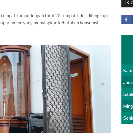
IKU
ri empat kamar dengan total 20 tempat tidur, dilengkapi
a dapur umum yang menyiapkan kebutuhan konsumsi
Kam
Juma
Sabt
Ming
Seni