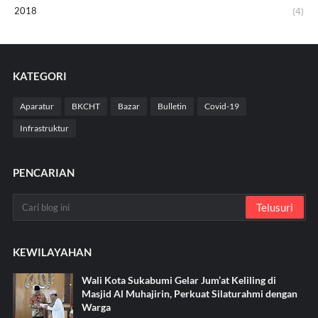
2018
(4)
KATEGORI
Aparatur
BKCHT
Bazar
Bulletin
Covid-19
Infrastruktur
PENCARIAN
KEWILAYAHAN
Wali Kota Sukabumi Gelar Jum’at Keliling di
Masjid Al Muhajirin, Perkuat Silaturahmi dengan
Warga