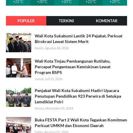
+21°C
+20°C
+20°C
+21°C
+20°C
POPULER
TERKINI
KOMENTAR
Wali Kota Sukabumi Lantik 24 Pejabat, Perkuat
Birokrasi Lewat Sistem Merit
Kamis, Agustus 06, 2026
Wali Kota Tinjau Pembangunan Rutilahu,
Percepat Pengentasan Kemiskinan Lewat
Program BSPS
Jumat, Juli 31, 2026
Penjabat Wali Kota Sukabumi Hadiri Upacara
Penutupan Pendidikan 923 Perwira di Setukpa
Lemdiklat Polri
Selasa, November 05, 2024
Buka FESTA Part 2 Wali Kota Tegaskan Komitmen
Perkuat UMKM dan Ekonomi Daerah
Sabtu, Agustus 01, 2026