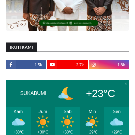
IKUTI KAMI
1.5k
2.7k
1.8k
+23°C
SUKABUMI
Kam
Jum
Sab
Min
Sen
+30°C
+30°C
+30°C
+29°C
+29°C