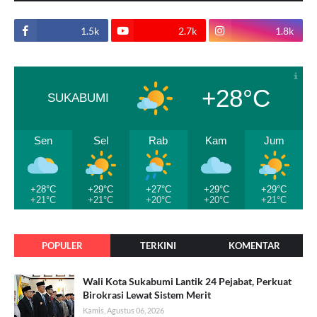
1.5k
2.7k
1.8k
+28°C
SUKABUMI
Sen
Sel
Rab
Kam
Jum
+28°C
+29°C
+27°C
+29°C
+29°C
+21°C
+21°C
+20°C
+20°C
+21°C
POPULER
TERKINI
KOMENTAR
Wali Kota Sukabumi Lantik 24 Pejabat, Perkuat
Birokrasi Lewat Sistem Merit
Kamis, Agustus 06, 2026