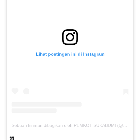
Lihat postingan ini di Instagram
Sebuah kiriman dibagikan oleh PEMKOT SUKABUMI (@pemkotsukabumi_)