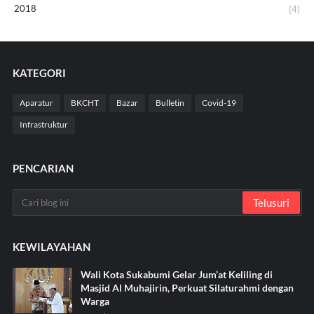
2018
(4)
KATEGORI
Aparatur
BKCHT
Bazar
Bulletin
Covid-19
Infrastruktur
PENCARIAN
KEWILAYAHAN
Wali Kota Sukabumi Gelar Jum’at Keliling di
Masjid Al Muhajirin, Perkuat Silaturahmi dengan
Warga