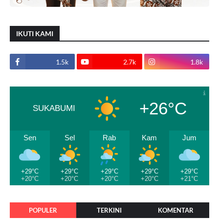
IKUTI KAMI
1.5k
2.7k
1.8k
+26°C
SUKABUMI
Sen
Sel
Rab
Kam
Jum
+29°C
+29°C
+29°C
+29°C
+29°C
+20°C
+20°C
+20°C
+20°C
+21°C
POPULER
TERKINI
KOMENTAR