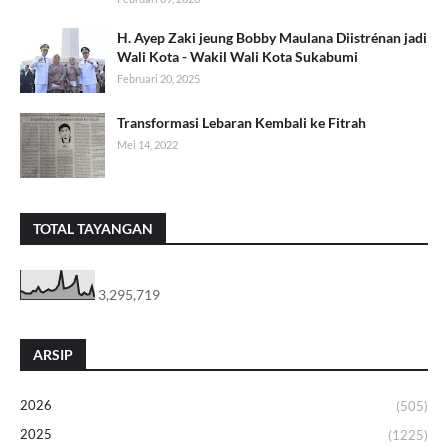
H. Ayep Zaki jeung Bobby Maulana Diistrénan jadi
Wali Kota - Wakil Wali Kota Sukabumi
Februari 20, 2025
Transformasi Lebaran Kembali ke Fitrah
Mei 14, 2022
TOTAL TAYANGAN
3,295,719
ARSIP
2026
(505)
2025
(1225)