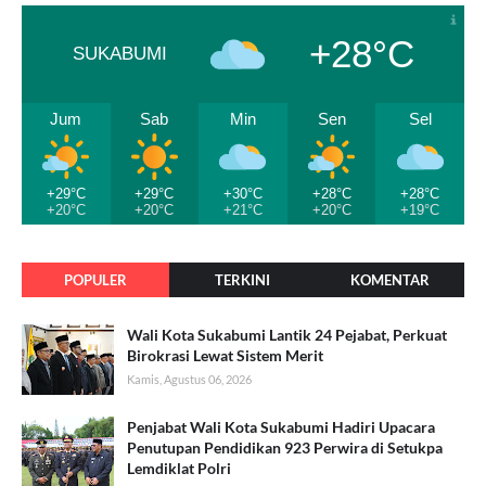
+28°C
SUKABUMI
Jum
Sab
Min
Sen
Sel
+29°C
+29°C
+30°C
+28°C
+28°C
+20°C
+20°C
+21°C
+20°C
+19°C
POPULER
TERKINI
KOMENTAR
Wali Kota Sukabumi Lantik 24 Pejabat, Perkuat
Birokrasi Lewat Sistem Merit
Kamis, Agustus 06, 2026
Penjabat Wali Kota Sukabumi Hadiri Upacara
Penutupan Pendidikan 923 Perwira di Setukpa
Lemdiklat Polri