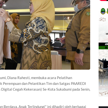
umi, Diana Rahesti, membuka acara Pelatihan
k Perempuan dan Pelantikan Tim dan Satgas PAAREDI
 Digital Cegah Kekerasan) Se-Kota Sukabumi pada Senin,
erdaya, Anak Terlindungi" ini dihadiri oleh berbagai