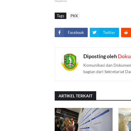
Headline
Tags
PKK
Facebook
Twitter
Diposting oleh
Doku
Komunikasi dan Dokument
bagian dari Sekretariat D
ARTIKEL TERKAIT