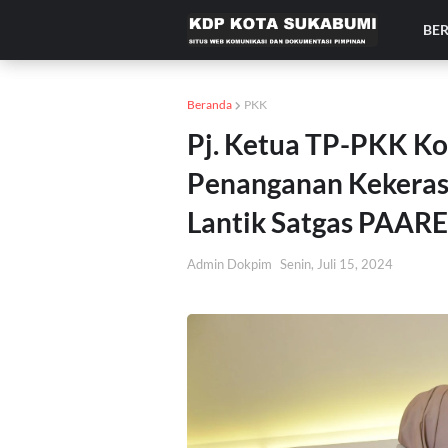
BE
Beranda
PKK
Pj. Ketua TP-PKK Ko
Penanganan Kekera
Lantik Satgas PAAR
Admin Dokpim
Senin, Juli 15, 2024