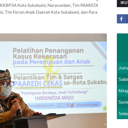
IKU
LDUKKBP3A Kota Sukabumi, Narasumber, Tim PAAREDI
i, Tim Forum Anak Daerah Kota Sukabumi, dan Para
Juma
Sabt
Ming
Seni
Sela