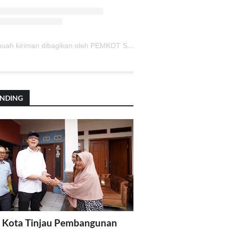
Sebuah kiriman dibagikan oleh PEMKOT SUKABUMI (@pemkotsukabumi_)
ENDING
 Kota Tinjau Pembangunan