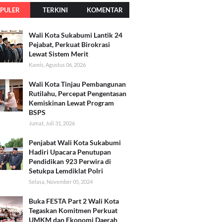
PULER
TERKINI
KOMENTAR
Wali Kota Sukabumi Lantik 24
Pejabat, Perkuat Birokrasi
Lewat Sistem Merit
Kamis, Agustus 06, 2026
Wali Kota Tinjau Pembangunan
Rutilahu, Percepat Pengentasan
Kemiskinan Lewat Program
BSPS
Jumat, Juli 31, 2026
Penjabat Wali Kota Sukabumi
Hadiri Upacara Penutupan
Pendidikan 923 Perwira di
Setukpa Lemdiklat Polri
Selasa, November 05, 2024
Buka FESTA Part 2 Wali Kota
Tegaskan Komitmen Perkuat
UMKM dan Ekonomi Daerah