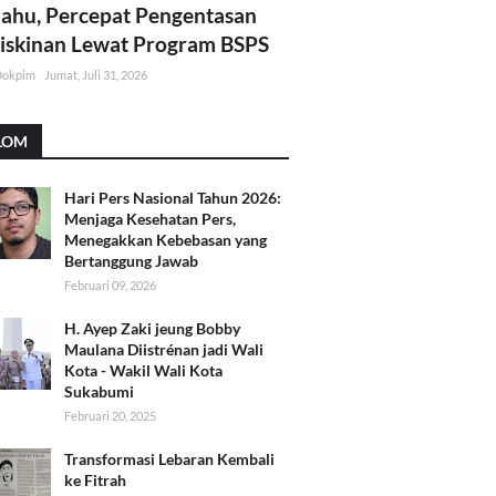
lahu, Percepat Pengentasan
skinan Lewat Program BSPS
Dokpim
Jumat, Juli 31, 2026
LOM
Hari Pers Nasional Tahun 2026:
Menjaga Kesehatan Pers,
Menegakkan Kebebasan yang
Bertanggung Jawab
Februari 09, 2026
H. Ayep Zaki jeung Bobby
Maulana Diistrénan jadi Wali
Kota - Wakil Wali Kota
Sukabumi
Februari 20, 2025
Transformasi Lebaran Kembali
ke Fitrah