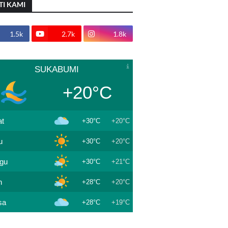
TI KAMI
1.5k
2.7k
1.8k
SUKABUMI
+20°C
t
+30°C
+20°C
u
+30°C
+20°C
gu
+30°C
+21°C
n
+28°C
+20°C
sa
+28°C
+19°C