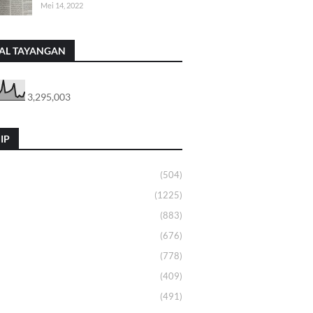
Mei 14, 2022
AL TAYANGAN
3,295,003
IP
(504)
(1225)
(883)
(676)
(778)
(409)
(491)