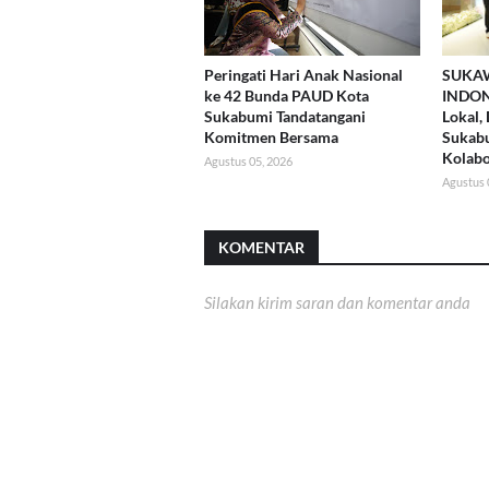
Peringati Hari Anak Nasional
SUKA
ke 42 Bunda PAUD Kota
INDON
Sukabumi Tandatangani
Lokal,
Komitmen Bersama
Sukab
Kolabo
Agustus 05, 2026
Agustus 
KOMENTAR
Silakan kirim saran dan komentar anda