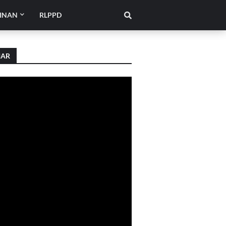
INAN
RLPPD
IAR