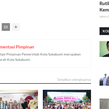
Ruti
Kemi
Admin 
KO
mentasi Pimpinan
asi Pimpinan Pemerintah Kota Sukabumi merupakan
aerah Kota Sukabumi.
Tampilkan selengkapnya