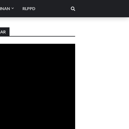
INAN
RLPPD
IAR