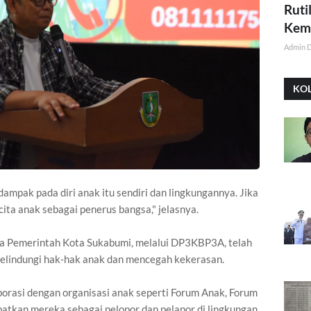
Ruti
Kemi
Admin 
KO
ampak pada diri anak itu sendiri dan lingkungannya. Jika
cita anak sebagai penerus bangsa," jelasnya.
 Pemerintah Kota Sukabumi, melalui DP3KBP3A, telah
elindungi hak-hak anak dan mencegah kekerasan.
borasi dengan organisasi anak seperti Forum Anak, Forum
batkan mereka sebagai pelopor dan pelapor di lingkungan