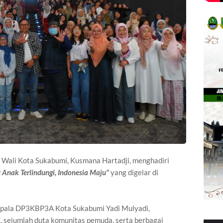
 Wali Kota Sukabumi, Kusmana Hartadji, menghadiri
Anak Terlindungi, Indonesia Maju"
yang digelar di
Kepala DP3KBP3A Kota Sukabumi Yadi Mulyadi,
 sejumlah duta komunitas pemuda, serta berbagai