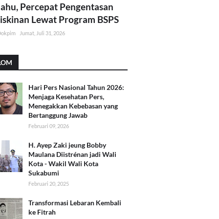
lahu, Percepat Pengentasan
skinan Lewat Program BSPS
Dokpim
Jumat, Juli 31, 2026
LOM
Hari Pers Nasional Tahun 2026:
Menjaga Kesehatan Pers,
Menegakkan Kebebasan yang
Bertanggung Jawab
Februari 09, 2026
H. Ayep Zaki jeung Bobby
Maulana Diistrénan jadi Wali
Kota - Wakil Wali Kota
Sukabumi
Februari 20, 2025
Transformasi Lebaran Kembali
ke Fitrah