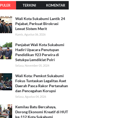
PULER
TERKINI
KOMENTAR
Wali Kota Sukabumi Lantik 24
Pejabat, Perkuat Birokrasi
Lewat Sistem Merit
Kamis, Agustus 06, 2026
Penjabat Wali Kota Sukabumi
Hadiri Upacara Penutupan
Pendidikan 923 Perwira di
Setukpa Lemdiklat Polri
Selasa, November 05, 2024
Wali Kota: Pemkot Sukabumi
Fokus Tuntaskan Legalitas Aset
Daerah Pasca Rakor Pertanahan
dan Pencegahan Korupsi
Selasa, Agustus 04, 2026
Kemilau Batu Bercahaya,
Dorong Ekonomi Kreatif di HUT
ke-112 Kota Sukabumi