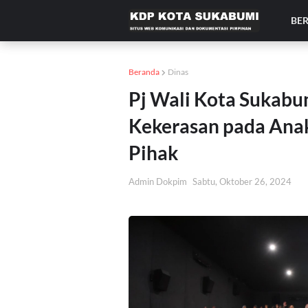
BE
Beranda
Dinas
Pj Wali Kota Sukab
Kekerasan pada Ana
Pihak
Admin Dokpim
Sabtu, Oktober 26, 2024