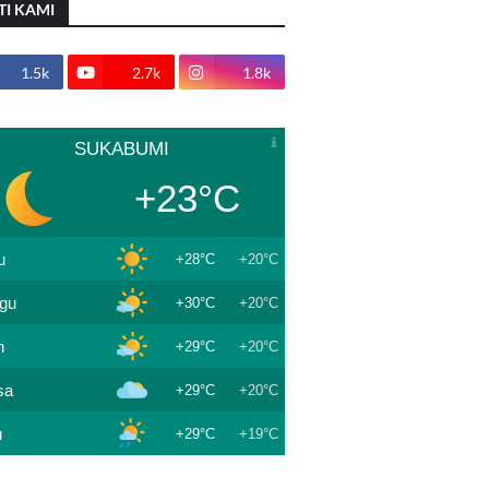
TI KAMI
1.5k
2.7k
1.8k
SUKABUMI
+23°C
u
+28°C
+20°C
gu
+30°C
+20°C
n
+29°C
+20°C
sa
+29°C
+20°C
u
+29°C
+19°C