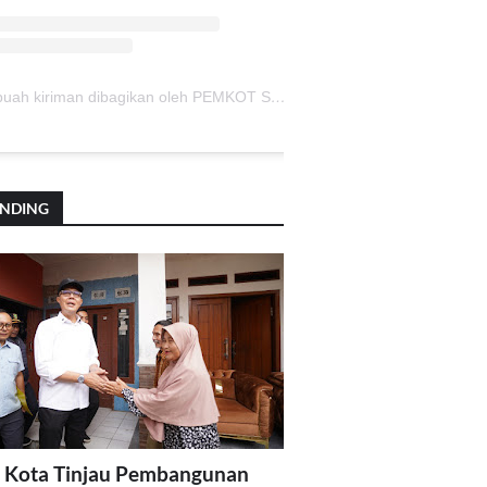
Sebuah kiriman dibagikan oleh PEMKOT SUKABUMI (@pemkotsukabumi_)
ENDING
 Kota Tinjau Pembangunan