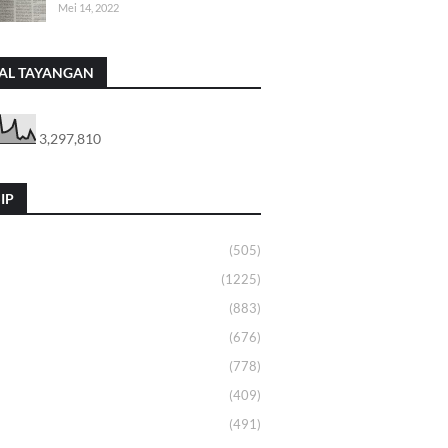
Mei 14, 2022
AL TAYANGAN
3,297,810
IP
(505)
(1225)
(883)
(676)
(778)
(409)
(491)