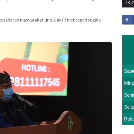
IKU
kesadaran masyarakat untuk aktif mencegah segala
Sabt
Ming
Seni
Sela
Rab