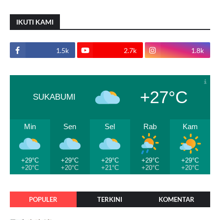
IKUTI KAMI
1.5k
2.7k
1.8k
+27°C
SUKABUMI
Min
Sen
Sel
Rab
Kam
+29°C
+29°C
+29°C
+29°C
+29°C
+20°C
+20°C
+21°C
+20°C
+20°C
POPULER
TERKINI
KOMENTAR