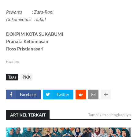
Pewarta : Zara-Rani
Dokumentasi : Iqbal
DOKPIM KOTA SUKABUMI
Pranata Kehumasan
Ross Pristianasari
Headline
Tags
PKK
Facebook
Twitter
ARTIKEL TERKAIT
Tampilkan selengkapnya