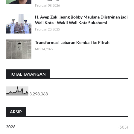
Februari 09, 2026
H. Ayep Zaki jeung Bobby Maulana Diistrénan jadi
Wali Kota - Wakil Wali Kota Sukabumi
Februari 20, 2025
Transformasi Lebaran Kembali ke Fitrah
Mei 14, 2022
TOTAL TAYANGAN
3,298,068
ARSIP
2026
(505)