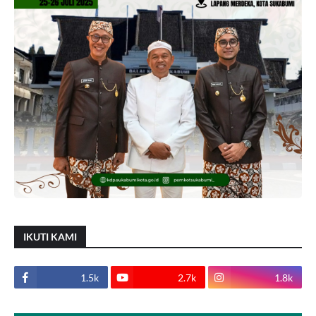
IKUTI KAMI
1.5k
2.7k
1.8k