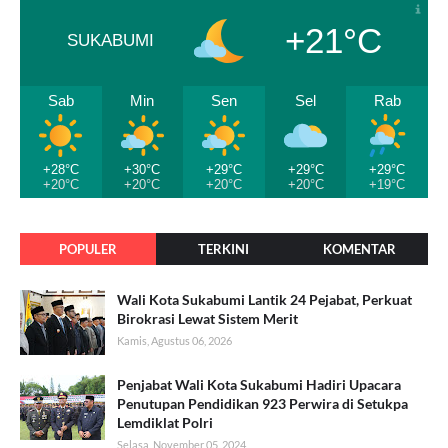
+21°C
SUKABUMI
Sab
Min
Sen
Sel
Rab
+28°C
+30°C
+29°C
+29°C
+29°C
+20°C
+20°C
+20°C
+20°C
+19°C
POPULER
TERKINI
KOMENTAR
Wali Kota Sukabumi Lantik 24 Pejabat, Perkuat
Birokrasi Lewat Sistem Merit
Kamis, Agustus 06, 2026
Penjabat Wali Kota Sukabumi Hadiri Upacara
Penutupan Pendidikan 923 Perwira di Setukpa
Lemdiklat Polri
Selasa, November 05, 2024