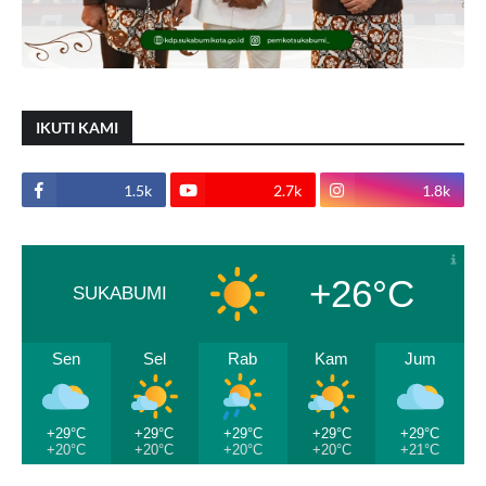
IKUTI KAMI
1.5k
2.7k
1.8k
+26°C
SUKABUMI
Sen
Sel
Rab
Kam
Jum
+29°C
+29°C
+29°C
+29°C
+29°C
+20°C
+20°C
+20°C
+20°C
+21°C