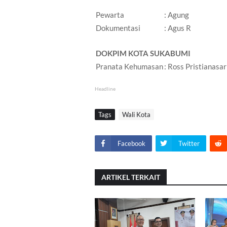
Pewarta
: Agung
Dokumentasi
: Agus R
DOKPIM KOTA SUKABUMI
Pranata Kehumasan
: Ross Pristianasar
Headline
Tags
Wali Kota
Facebook
Twitter
ARTIKEL TERKAIT