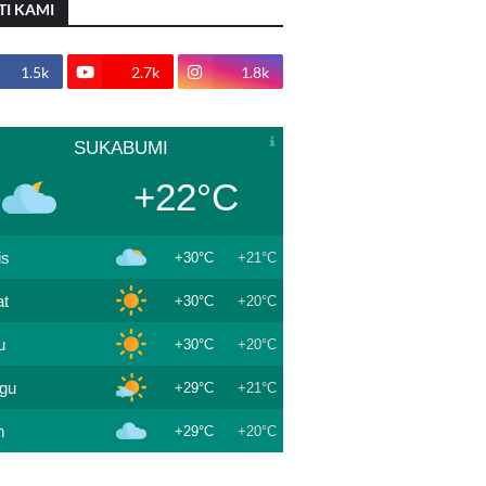
TI KAMI
1.5k
2.7k
1.8k
SUKABUMI
+22°C
is
+30°C
+21°C
t
+30°C
+20°C
u
+30°C
+20°C
gu
+29°C
+21°C
n
+29°C
+20°C