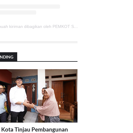
Sebuah kiriman dibagikan oleh PEMKOT SUKABUMI (@pemkotsukabumi_)
ENDING
 Kota Tinjau Pembangunan