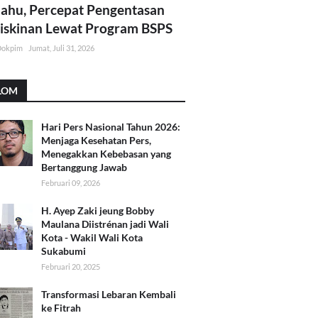
lahu, Percepat Pengentasan
skinan Lewat Program BSPS
Dokpim
Jumat, Juli 31, 2026
LOM
Hari Pers Nasional Tahun 2026:
Menjaga Kesehatan Pers,
Menegakkan Kebebasan yang
Bertanggung Jawab
Februari 09, 2026
H. Ayep Zaki jeung Bobby
Maulana Diistrénan jadi Wali
Kota - Wakil Wali Kota
Sukabumi
Februari 20, 2025
Transformasi Lebaran Kembali
ke Fitrah