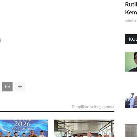
Ruti
Kemi
Admin 
KO
i
Tampilkan selengkapnya