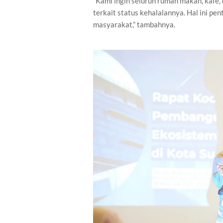
“Kami ingin seluruh rumah makan, kafe, 
terkait status kehalalannya. Hal ini p
masyarakat,” tambahnya.