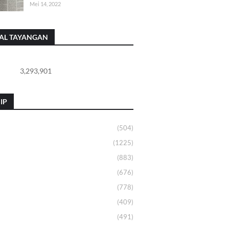
Mei 14, 2022
AL TAYANGAN
3,293,901
IP
(504)
(1225)
(883)
(676)
(778)
(409)
(491)