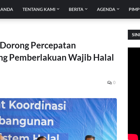
RANDA
TENTANG KAMI
BERITA
AGENDA
PIMP
SIN
 Dorong Percepatan
ang Pemberlakuan Wajib Halal
0