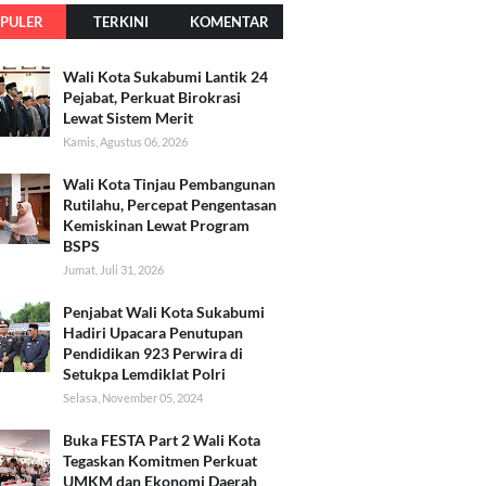
PULER
TERKINI
KOMENTAR
Wali Kota Sukabumi Lantik 24
Pejabat, Perkuat Birokrasi
Lewat Sistem Merit
Kamis, Agustus 06, 2026
Wali Kota Tinjau Pembangunan
Rutilahu, Percepat Pengentasan
Kemiskinan Lewat Program
BSPS
Jumat, Juli 31, 2026
Penjabat Wali Kota Sukabumi
Hadiri Upacara Penutupan
Pendidikan 923 Perwira di
Setukpa Lemdiklat Polri
Selasa, November 05, 2024
Buka FESTA Part 2 Wali Kota
Tegaskan Komitmen Perkuat
UMKM dan Ekonomi Daerah