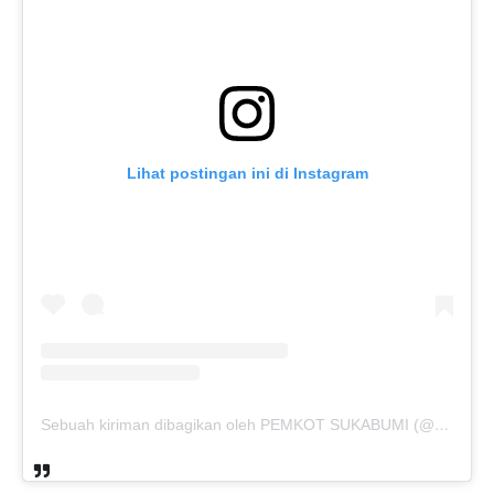
Lihat postingan ini di Instagram
Sebuah kiriman dibagikan oleh PEMKOT SUKABUMI (@pemkotsukabumi_)