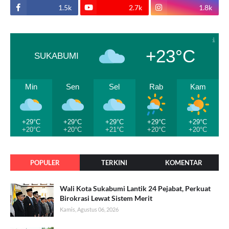
1.5k
2.7k
1.8k
+23°C
SUKABUMI
Min
Sen
Sel
Rab
Kam
+29°C
+29°C
+29°C
+29°C
+29°C
+20°C
+20°C
+21°C
+20°C
+20°C
POPULER
TERKINI
KOMENTAR
Wali Kota Sukabumi Lantik 24 Pejabat, Perkuat
Birokrasi Lewat Sistem Merit
Kamis, Agustus 06, 2026