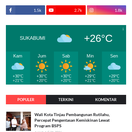
1.5k
2.7k
1.8k
+26°C
SUKABUMI
Kam
Jum
Sab
Min
Sen
+30°C
+30°C
+30°C
+29°C
+29°C
+21°C
+20°C
+20°C
+21°C
+20°C
POPULER
TERKINI
KOMENTAR
Wali Kota Tinjau Pembangunan Rutilahu,
Percepat Pengentasan Kemiskinan Lewat
Program BSPS