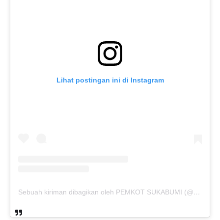
Lihat postingan ini di Instagram
Sebuah kiriman dibagikan oleh PEMKOT SUKABUMI (@pemkotsukabumi_)