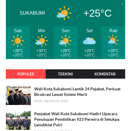
+25°C
SUKABUMI
Sab
Min
Sen
Sel
Rab
+28°C
+30°C
+29°C
+29°C
+29°C
+20°C
+20°C
+20°C
+20°C
+19°C
POPULER
TERKINI
KOMENTAR
Wali Kota Sukabumi Lantik 24 Pejabat, Perkuat
Birokrasi Lewat Sistem Merit
Kamis, Agustus 06, 2026
Penjabat Wali Kota Sukabumi Hadiri Upacara
Penutupan Pendidikan 923 Perwira di Setukpa
Lemdiklat Polri