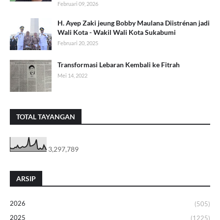
Februari 09, 2026
H. Ayep Zaki jeung Bobby Maulana Diistrénan jadi
Wali Kota - Wakil Wali Kota Sukabumi
Februari 20, 2025
Transformasi Lebaran Kembali ke Fitrah
Mei 14, 2022
TOTAL TAYANGAN
3,297,789
ARSIP
2026
(505)
2025
(1225)