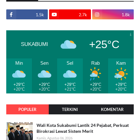
1.5k
2.7k
1.8k
+25°C
SUKABUMI
Min
Sen
Sel
Rab
Kam
+29°C
+29°C
+29°C
+29°C
+29°C
+20°C
+20°C
+21°C
+20°C
+20°C
POPULER
TERKINI
KOMENTAR
Wali Kota Sukabumi Lantik 24 Pejabat, Perkuat
Birokrasi Lewat Sistem Merit
Kamis, Agustus 06, 2026