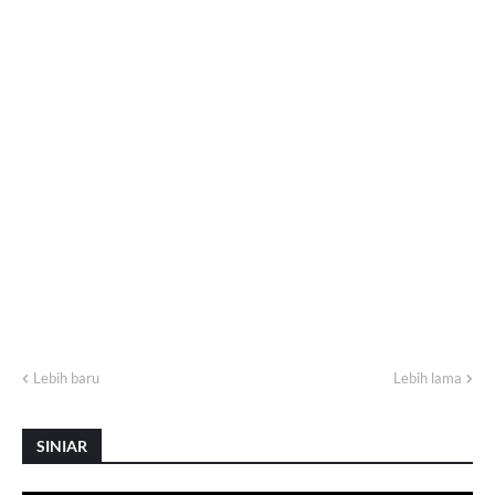
Lebih baru
Lebih lama
SINIAR