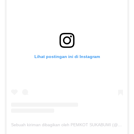
Lihat postingan ini di Instagram
Sebuah kiriman dibagikan oleh PEMKOT SUKABUMI (@pemkotsukabumi_)