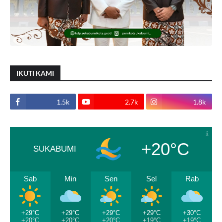
IKUTI KAMI
1.5k
2.7k
1.8k
+20°C
SUKABUMI
Sab
Min
Sen
Sel
Rab
+29°C
+29°C
+29°C
+29°C
+30°C
+20°C
+20°C
+20°C
+19°C
+19°C