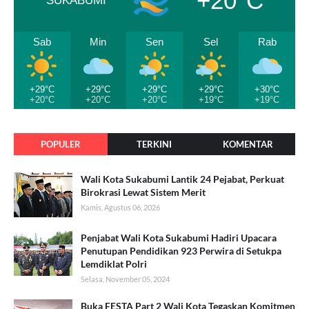
+20°C
SUKABUMI
Sab
Min
Sen
Sel
Rab
+29°C
+29°C
+29°C
+29°C
+30°C
+20°C
+20°C
+20°C
+19°C
+19°C
POPULER
TERKINI
KOMENTAR
Wali Kota Sukabumi Lantik 24 Pejabat, Perkuat
Birokrasi Lewat Sistem Merit
Kamis, Agustus 06, 2026
Penjabat Wali Kota Sukabumi Hadiri Upacara
Penutupan Pendidikan 923 Perwira di Setukpa
Lemdiklat Polri
Selasa, November 05, 2024
Buka FESTA Part 2 Wali Kota Tegaskan Komitmen