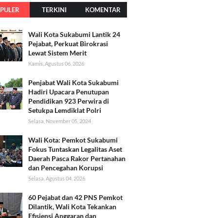
PULER
TERKINI
KOMENTAR
Wali Kota Sukabumi Lantik 24
Pejabat, Perkuat Birokrasi
Lewat Sistem Merit
Kamis, Agustus 06, 2026
Penjabat Wali Kota Sukabumi
Hadiri Upacara Penutupan
Pendidikan 923 Perwira di
Setukpa Lemdiklat Polri
Selasa, November 05, 2024
Wali Kota: Pemkot Sukabumi
Fokus Tuntaskan Legalitas Aset
Daerah Pasca Rakor Pertanahan
dan Pencegahan Korupsi
Selasa, Agustus 04, 2026
60 Pejabat dan 42 PNS Pemkot
Dilantik, Wali Kota Tekankan
Efisiensi Anggaran dan