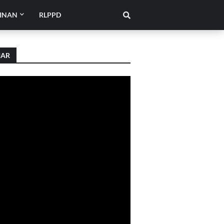
INAN
RLPPD
IAR