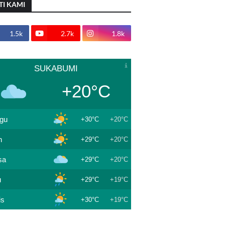
TI KAMI
1.5k
2.7k
1.8k
SUKABUMI
+20°C
gu
+30°C
+20°C
n
+29°C
+20°C
sa
+29°C
+20°C
u
+29°C
+19°C
is
+30°C
+19°C