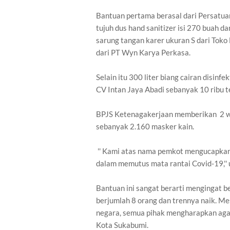
Bantuan pertama berasal dari Persatuan
tujuh dus hand sanitizer isi 270 buah d
sarung tangan karer ukuran S dari Toko
dari PT Wyn Karya Perkasa.
Selain itu 300 liter biang cairan disin
CV Intan Jaya Abadi sebanyak 10 ribu te
BPJS Ketenagakerjaan memberikan 2 wa
sebanyak 2.160 masker kain.
'' Kami atas nama pemkot mengucapkan 
dalam memutus mata rantai Covid-19,'' 
Bantuan ini sangat berarti mengingat b
berjumlah 8 orang dan trennya naik. M
negara, semua pihak mengharapkan agar 
Kota Sukabumi.