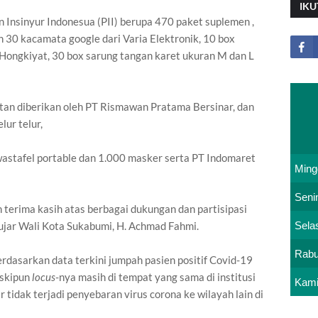
IKU
 Insinyur Indonesua (PII) berupa 470 paket suplemen ,
an 30 kacamata google dari Varia Elektronik, 10 box
 Hongkiyat, 30 box sarung tangan karet ukuran M dan L
fektan diberikan oleh PT Rismawan Pratama Bersinar, dan
lur telur,
stafel portable dan 1.000 masker serta PT Indomaret
Ming
Seni
terima kasih atas berbagai dukungan dan partisipasi
Sela
ujar Wali Kota Sukabumi, H. Achmad Fahmi.
Rab
erdasarkan data terkini jumpah pasien positif Covid-19
eskipun
locus
-nya masih di tempat yang sama di institusi
Kam
tidak terjadi penyebaran virus corona ke wilayah lain di