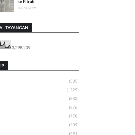
ke Fitrah
Mei 14, 2022
AL TAYANGAN
3,298,209
IP
(505)
(1225)
(883)
(676)
(778)
(409)
(491)