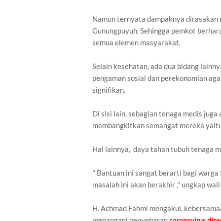
Namun ternyata dampaknya dirasakan m
Gunungpuyuh. Sehingga pemkot berharap
semua elemen masyarakat.
Selain kesehatan, ada dua bidang lainn
pengaman sosial dan perekonomian aga
signifikan.
Di sisi lain, sebagian tenaga medis jug
membangkitkan semangat mereka yaitu m
Hal lainnya, daya tahan tubuh tenaga m
'' Bantuan ini sangat berarti bagi war
masalah ini akan berakhir ,'' ungkap wali
H. Achmad Fahmi mengakui, kebersamaan
menangani penyebaran
coronavirus dis