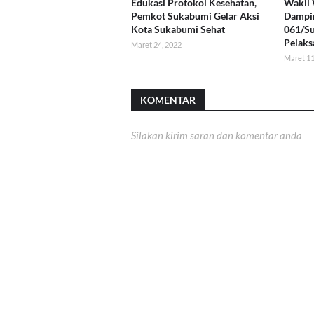
Edukasi Protokol Kesehatan,
Wakil 
Pemkot Sukabumi Gelar Aksi
Dampi
Kota Sukabumi Sehat
061/S
Pelaks
Maret 24, 2022
Maret 11
KOMENTAR
Silakan kirim saran dan komentar anda