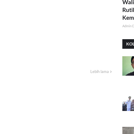
Wali
Ruti
Kemi
Admin 
KO
Lebih lama