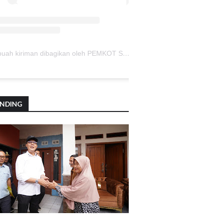
Sebuah kiriman dibagikan oleh PEMKOT SUKABUMI (@pemkotsukabumi_)
ENDING