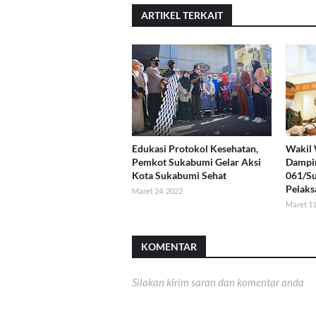
ARTIKEL TERKAIT
Edukasi Protokol Kesehatan,
Wakil 
Pemkot Sukabumi Gelar Aksi
Dampi
Kota Sukabumi Sehat
061/S
Pelaks
Maret 24, 2022
Maret 11
KOMENTAR
Silakan kirim saran dan komentar anda