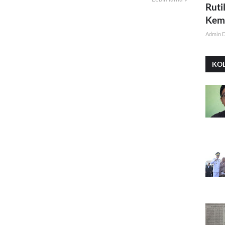
Ruti
Kemi
Admin 
KO