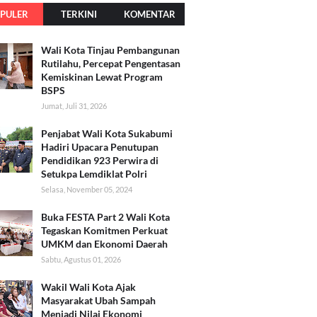
PULER
TERKINI
KOMENTAR
Wali Kota Tinjau Pembangunan
Rutilahu, Percepat Pengentasan
Kemiskinan Lewat Program
BSPS
Jumat, Juli 31, 2026
Penjabat Wali Kota Sukabumi
Hadiri Upacara Penutupan
Pendidikan 923 Perwira di
Setukpa Lemdiklat Polri
Selasa, November 05, 2024
Buka FESTA Part 2 Wali Kota
Tegaskan Komitmen Perkuat
UMKM dan Ekonomi Daerah
Sabtu, Agustus 01, 2026
Wakil Wali Kota Ajak
Masyarakat Ubah Sampah
Menjadi Nilai Ekonomi