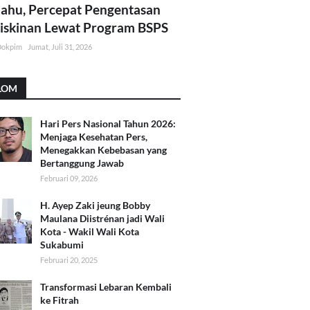
lahu, Percepat Pengentasan
skinan Lewat Program BSPS
Dokpim
Jumat, Juli 31, 2026
LOM
Hari Pers Nasional Tahun 2026:
Menjaga Kesehatan Pers,
Menegakkan Kebebasan yang
Bertanggung Jawab
Februari 09, 2026
H. Ayep Zaki jeung Bobby
Maulana Diistrénan jadi Wali
Kota - Wakil Wali Kota
Sukabumi
Februari 20, 2025
Transformasi Lebaran Kembali
ke Fitrah