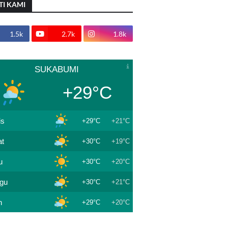
TI KAMI
1.5k
2.7k
1.8k
SUKABUMI
+29°C
is
+29°C
+21°C
t
+30°C
+19°C
u
+30°C
+20°C
gu
+30°C
+21°C
n
+29°C
+20°C