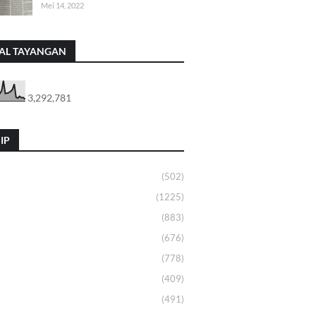
Mei 14, 2022
AL TAYANGAN
3,292,781
IP
(502)
(1225)
(883)
(676)
(778)
(409)
(491)