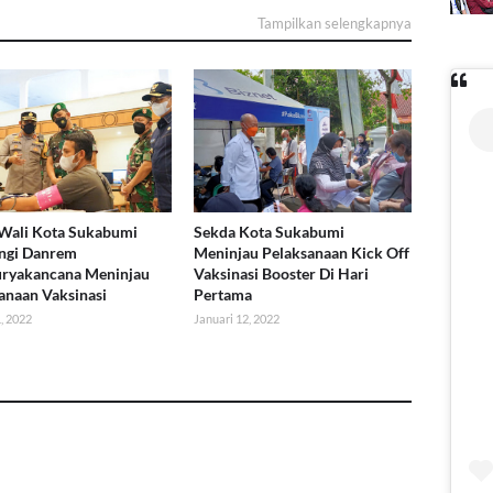
Tampilkan selengkapnya
Wali Kota Sukabumi
Sekda Kota Sukabumi
ngi Danrem
Meninjau Pelaksanaan Kick Off
uryakancana Meninjau
Vaksinasi Booster Di Hari
anaan Vaksinasi
Pertama
, 2022
Januari 12, 2022