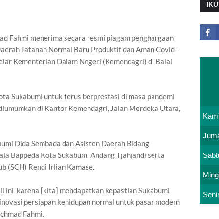
IKU
d Fahmi menerima secara resmi piagam penghargaan
 Daerah Tatanan Normal Baru Produktif dan Aman Covid-
elar Kementerian Dalam Negeri (Kemendagri) di Balai
ota Sukabumi untuk terus berprestasi di masa pandemi
 diumumkan di Kantor Kemendagri, Jalan Merdeka Utara,
Kam
Juma
kabumi Dida Sembada dan Asisten Daerah Bidang
epala Bappeda Kota Sukabumi Andang Tjahjandi serta
Sabt
b (SCH) Rendi Irlian Kamase.
Ming
li ini karena [kita] mendapatkan kepastian Sukabumi
Seni
 inovasi persiapan kehidupan normal
untuk pasar modern
 Achmad Fahmi.