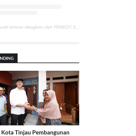
Sebuah kiriman dibagikan oleh PEMKOT SUKABUMI (@pemkotsukabumi_)
ENDING
 Kota Tinjau Pembangunan