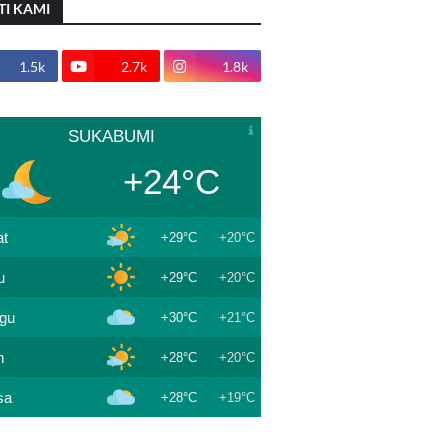
TI KAMI
1.5k
2.7k
1.8k
SUKABUMI
+24°C
t
+29°C
+20°C
u
+29°C
+20°C
gu
+30°C
+21°C
n
+28°C
+20°C
sa
+28°C
+19°C