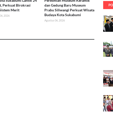
ota Sukabumi Lantik 24
Peresmian Museum Keramik
t, Perkuat Birokrasi
dan Gedung Baru Museum
PO
Sistem Merit
Prabu Siliwangi Perkuat Wisata
Budaya Kota Sukabumi
06, 2026
Agustus 06, 2026