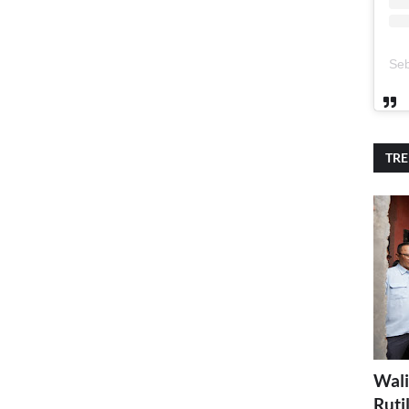
TR
Wali
Ruti