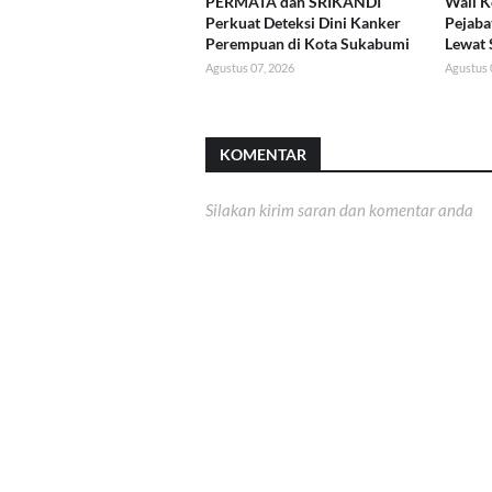
PERMATA dan SRIKANDI
Wali K
Perkuat Deteksi Dini Kanker
Pejaba
Perempuan di Kota Sukabumi
Lewat 
Agustus 07, 2026
Agustus 
KOMENTAR
Silakan kirim saran dan komentar anda