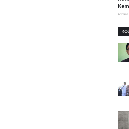
Kemi
Admin 
KO