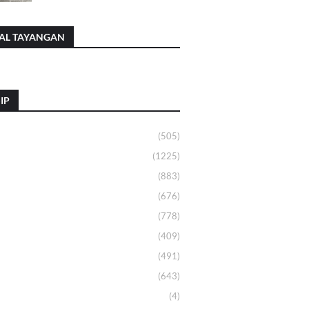
AL TAYANGAN
IP
(505)
(1225)
(883)
(676)
(778)
(409)
(491)
(643)
(4)