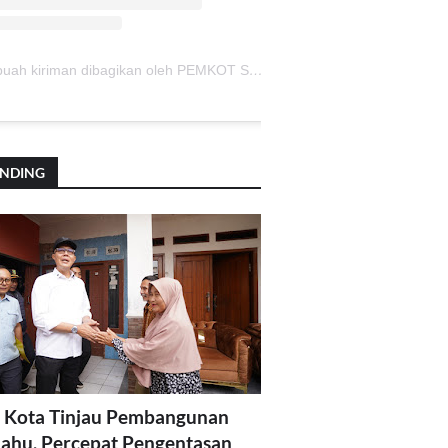
Sebuah kiriman dibagikan oleh PEMKOT SUKABUMI (@pemkotsukabumi_)
ENDING
 Kota Tinjau Pembangunan
lahu, Percepat Pengentasan