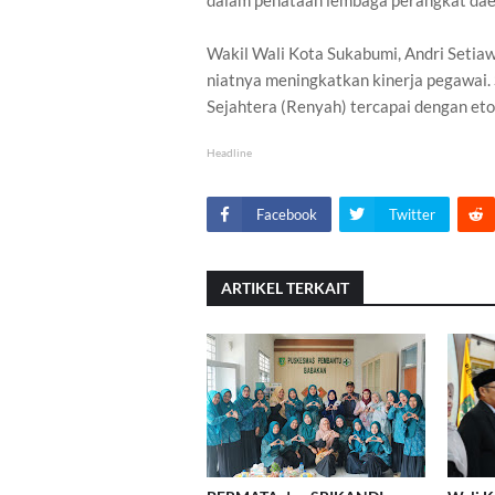
dalam penataan lembaga perangkat dae
Wakil Wali Kota Sukabumi, Andri Set
niatnya meningkatkan kinerja pegawai. 
Sejahtera (Renyah) tercapai dengan etos
Headline
Facebook
Twitter
ARTIKEL TERKAIT