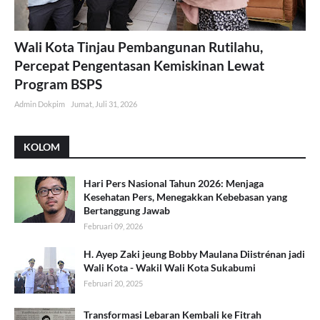
Wali Kota Tinjau Pembangunan Rutilahu,
Percepat Pengentasan Kemiskinan Lewat
Program BSPS
Admin Dokpim
Jumat, Juli 31, 2026
KOLOM
Hari Pers Nasional Tahun 2026: Menjaga
Kesehatan Pers, Menegakkan Kebebasan yang
Bertanggung Jawab
Februari 09, 2026
H. Ayep Zaki jeung Bobby Maulana Diistrénan jadi
Wali Kota - Wakil Wali Kota Sukabumi
Februari 20, 2025
Transformasi Lebaran Kembali ke Fitrah