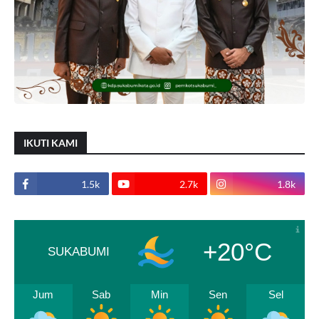
IKUTI KAMI
1.5k
2.7k
1.8k
+20°C
SUKABUMI
Jum
Sab
Min
Sen
Sel