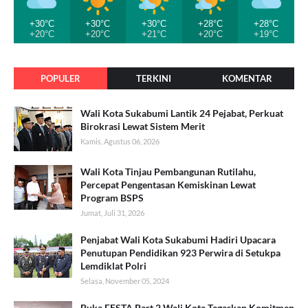
+30°C
+30°C
+30°C
+28°C
+28°C
+20°C
+20°C
+21°C
+20°C
+19°C
POPULER
TERKINI
KOMENTAR
Wali Kota Sukabumi Lantik 24 Pejabat, Perkuat
Birokrasi Lewat Sistem Merit
Kamis, Agustus 06, 2026
Wali Kota Tinjau Pembangunan Rutilahu,
Percepat Pengentasan Kemiskinan Lewat
Program BSPS
Jumat, Juli 31, 2026
Penjabat Wali Kota Sukabumi Hadiri Upacara
Penutupan Pendidikan 923 Perwira di Setukpa
Lemdiklat Polri
Selasa, November 05, 2024
Buka FESTA Part 2 Wali Kota Tegaskan Komitmen