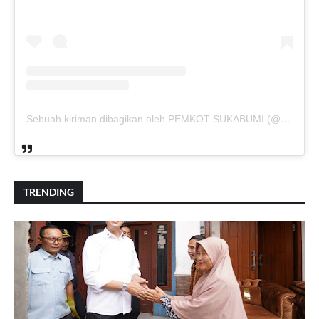
Sebuah kiriman dibagikan oleh PEMKOT SUKABUMI (@pemkotsukabumi_)
TRENDING