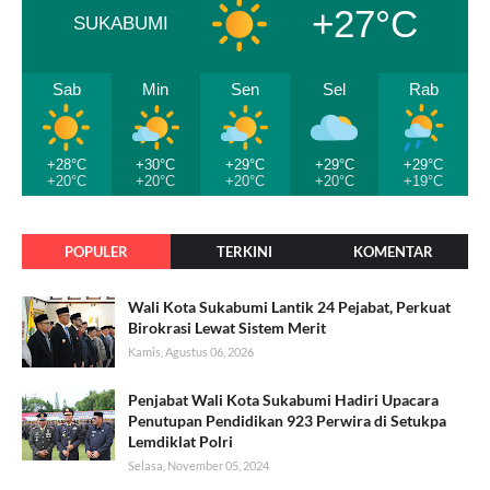
+27°C
SUKABUMI
Sab
Min
Sen
Sel
Rab
+28°C
+30°C
+29°C
+29°C
+29°C
+20°C
+20°C
+20°C
+20°C
+19°C
POPULER
TERKINI
KOMENTAR
Wali Kota Sukabumi Lantik 24 Pejabat, Perkuat
Birokrasi Lewat Sistem Merit
Kamis, Agustus 06, 2026
Penjabat Wali Kota Sukabumi Hadiri Upacara
Penutupan Pendidikan 923 Perwira di Setukpa
Lemdiklat Polri
Selasa, November 05, 2024