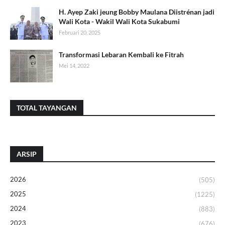
H. Ayep Zaki jeung Bobby Maulana Diistrénan jadi
Wali Kota - Wakil Wali Kota Sukabumi
Februari 20, 2025
Transformasi Lebaran Kembali ke Fitrah
Mei 14, 2022
TOTAL TAYANGAN
ARSIP
2026
(505)
2025
(1225)
2024
(883)
2023
(676)