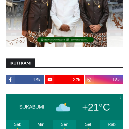
IKUTI KAMI
1.5k
2.7k
1.8k
+21°C
SUKABUMI
Sab
Min
Sen
Sel
Rab