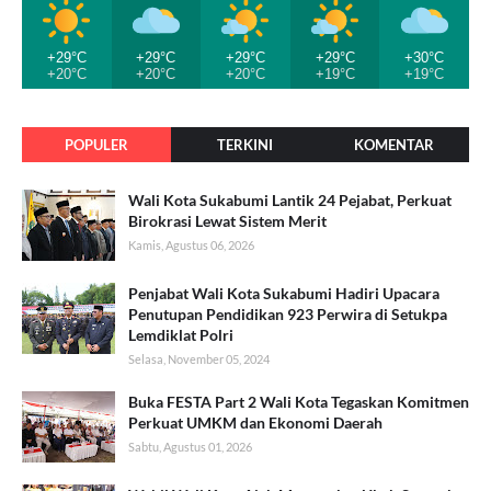
+29°C
+29°C
+29°C
+29°C
+30°C
+20°C
+20°C
+20°C
+19°C
+19°C
POPULER
TERKINI
KOMENTAR
Wali Kota Sukabumi Lantik 24 Pejabat, Perkuat
Birokrasi Lewat Sistem Merit
Kamis, Agustus 06, 2026
Penjabat Wali Kota Sukabumi Hadiri Upacara
Penutupan Pendidikan 923 Perwira di Setukpa
Lemdiklat Polri
Selasa, November 05, 2024
Buka FESTA Part 2 Wali Kota Tegaskan Komitmen
Perkuat UMKM dan Ekonomi Daerah
Sabtu, Agustus 01, 2026