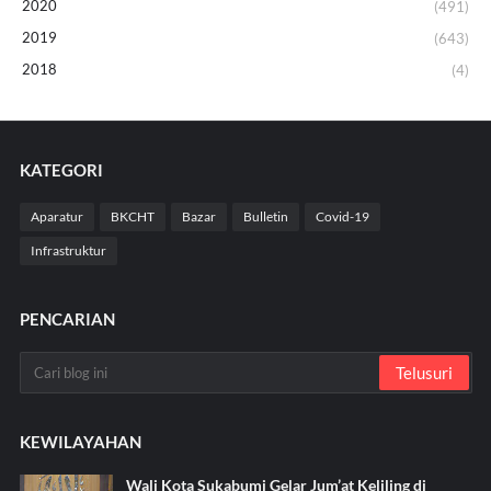
2020
(491)
2019
(643)
2018
(4)
KATEGORI
Aparatur
BKCHT
Bazar
Bulletin
Covid-19
Infrastruktur
PENCARIAN
KEWILAYAHAN
Wali Kota Sukabumi Gelar Jum’at Keliling di