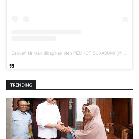
Sebuah kiriman dibagikan oleh PEMKOT SUKABUMI (@pemkotsukabumi_)
TRENDING