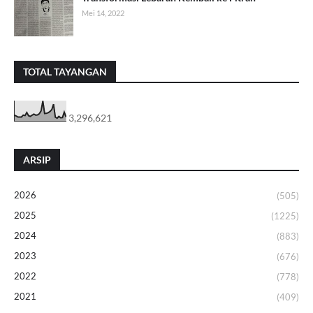
Mei 14, 2022
TOTAL TAYANGAN
3,296,621
ARSIP
2026
(505)
2025
(1225)
2024
(883)
2023
(676)
2022
(778)
2021
(409)