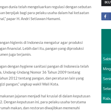
IKU
angan dunia telah mengeluarkan regulasi dengan sebutan
san berpijak bagi para pelaku usaha dalam hal ketaatan
al,” papar H. Andri Setiawan Hamami.
angan higienis di Indonesia mengatur agar produksi
n finansial. Lebih dari itu, pangan yang diproduksi
umen juga terjamin.
Sabt
gan dengan hygiene sanitasi pangan di Indonesia telah
Ming
nya, Undang-Undang Nomor 36 Tahun 2009 tentang
hun 2012 tentang pangan, dan peraturan lain yang
Seni
izi pangan,” ungkap wakil Wali Kota.
Sela
akanan jajanan menjadi hal krusial di dalam keputusan
Rab
. Dengan keputusan ini, para pelaku usaha terutama
 rumah makan, dan restoran diwajibkan memenuhi