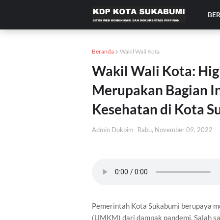
BE
Beranda
Wakil Wali Kota
Wakil Wali Kota: Hig
Merupakan Bagian I
Kesehatan di Kota 
Admin Dokpim
Rabu, November 09, 2022
Pemerintah Kota Sukabumi berupaya me
(UMKM) dari dampak pandemi. Salah sat