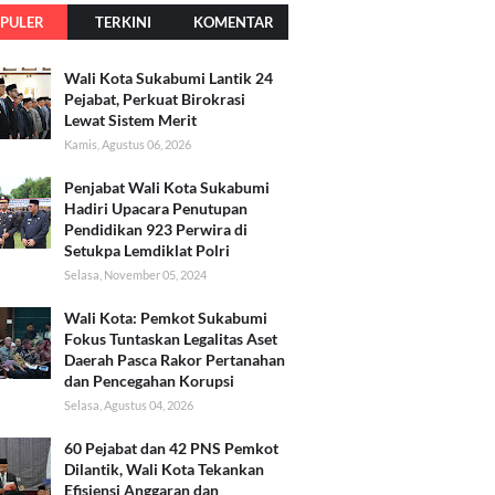
PULER
TERKINI
KOMENTAR
Wali Kota Sukabumi Lantik 24
Pejabat, Perkuat Birokrasi
Lewat Sistem Merit
Kamis, Agustus 06, 2026
Penjabat Wali Kota Sukabumi
Hadiri Upacara Penutupan
Pendidikan 923 Perwira di
Setukpa Lemdiklat Polri
Selasa, November 05, 2024
Wali Kota: Pemkot Sukabumi
Fokus Tuntaskan Legalitas Aset
Daerah Pasca Rakor Pertanahan
dan Pencegahan Korupsi
Selasa, Agustus 04, 2026
60 Pejabat dan 42 PNS Pemkot
Dilantik, Wali Kota Tekankan
Efisiensi Anggaran dan