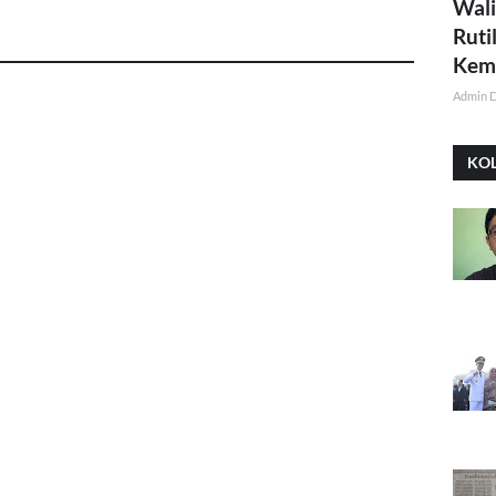
Wali
Ruti
Kemi
Admin 
KO