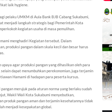
kat laik hygiene.
 bagi pelaku UMKM di Aula Bank BJB Cabang Sukabumi,
t menjadi langkah strategis bagi Pemerintah Kota
erkokoh kegiatan usaha di masa pemulihan.
amami menghadiri Kegiatan tersebut. Dalam
n, produksi pangan dalam skala kecil dan besar harus
as.
n upaya agar produksi pangan yang dihasilkan oleh para
, selain dapat menumbuhkan perekonomian, juga terjamin
Setiawan Hamami di hadapan para peserta kursus.
i pangan merujuk pada aturan norma yang berlaku sudah
njut, Wakil Wali Kota Sukabumi menyebutkan,
n produk pangan aman dan terjamin kesehatannya tidak
elah menjadi kesepakatan global.