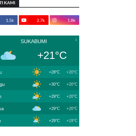
TI KAMI
1.5k
2.7k
1.8k
SUKABUMI
+21°C
u
+28°C
+20°C
gu
+30°C
+20°C
n
+29°C
+20°C
sa
+29°C
+20°C
u
+29°C
+19°C