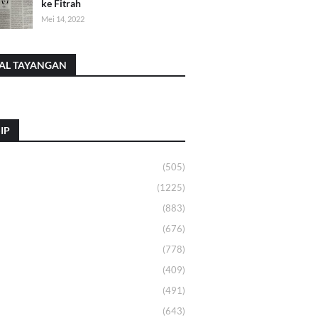
ke Fitrah
Mei 14, 2022
AL TAYANGAN
IP
(505)
(1225)
(883)
(676)
(778)
(409)
(491)
(643)