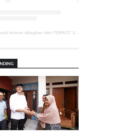
Sebuah kiriman dibagikan oleh PEMKOT SUKABUMI (@pemkotsukabumi_)
ENDING