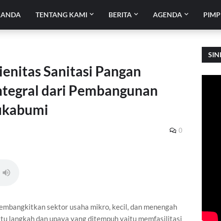
RANDA
TENTANG KAMI
BERITA
AGENDA
PIMP
SIN
ienitas Sanitasi Pangan
ntegral dari Pembangunan
Sukabumi
0
mbangkitkan sektor usaha mikro, kecil, dan menengah
u langkah dan upaya yang ditempuh yaitu memfasilitasi