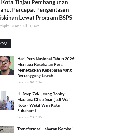
 Kota Tinjau Pembangunan
lahu, Percepat Pengentasan
skinan Lewat Program BSPS
Dokpim
Jumat, Juli 31, 2026
LOM
Hari Pers Nasional Tahun 2026:
Menjaga Kesehatan Pers,
Menegakkan Kebebasan yang
Bertanggung Jawab
Februari 09, 2026
H. Ayep Zaki jeung Bobby
Maulana Diistrénan jadi Wali
Kota - Wakil Wali Kota
Sukabumi
Februari 20, 2025
Transformasi Lebaran Kembali