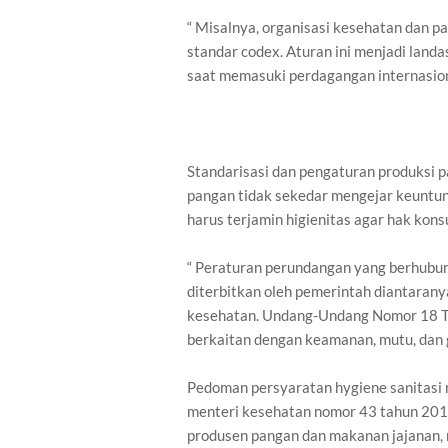
“ Misalnya, organisasi kesehatan dan p
standar codex. Aturan ini menjadi landa
saat memasuki perdagangan internasion
Standarisasi dan pengaturan produksi p
pangan tidak sekedar mengejar keuntunga
harus terjamin higienitas agar hak kons
“ Peraturan perundangan yang berhubun
diterbitkan oleh pemerintah diantara
kesehatan. Undang-Undang Nomor 18 Ta
berkaitan dengan keamanan, mutu, dan g
Pedoman persyaratan hygiene sanitasi m
menteri kesehatan nomor 43 tahun 2012
produsen pangan dan makanan jajanan,