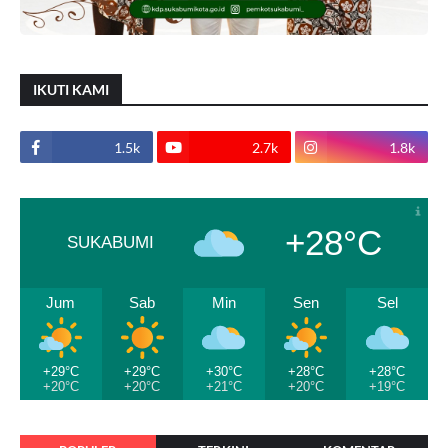
IKUTI KAMI
1.5k
2.7k
1.8k
+28°C
SUKABUMI
Jum
Sab
Min
Sen
Sel
+29°C
+29°C
+30°C
+28°C
+28°C
+20°C
+20°C
+21°C
+20°C
+19°C