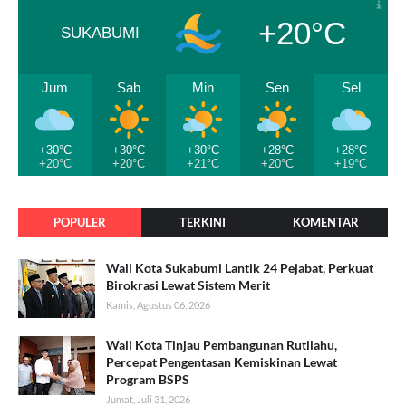
+20°C
SUKABUMI
Jum
Sab
Min
Sen
Sel
+30°C
+30°C
+30°C
+28°C
+28°C
+20°C
+20°C
+21°C
+20°C
+19°C
POPULER
TERKINI
KOMENTAR
Wali Kota Sukabumi Lantik 24 Pejabat, Perkuat
Birokrasi Lewat Sistem Merit
Kamis, Agustus 06, 2026
Wali Kota Tinjau Pembangunan Rutilahu,
Percepat Pengentasan Kemiskinan Lewat
Program BSPS
Jumat, Juli 31, 2026