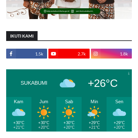
IKUTI KAMI
1.5k
2.7k
1.8k
+26°C
SUKABUMI
Kam
Jum
Sab
Min
Sen
+30°C
+30°C
+30°C
+29°C
+29°C
+21°C
+20°C
+20°C
+21°C
+20°C