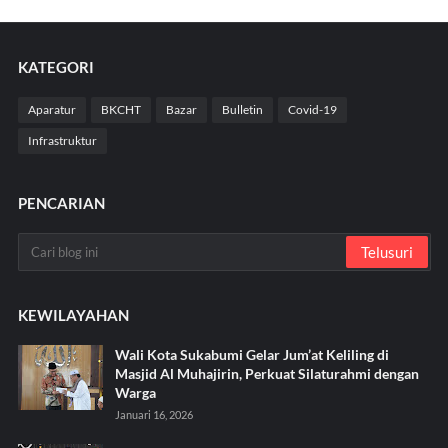
KATEGORI
Aparatur
BKCHT
Bazar
Bulletin
Covid-19
Infrastruktur
PENCARIAN
KEWILAYAHAN
Wali Kota Sukabumi Gelar Jum’at Keliling di
Masjid Al Muhajirin, Perkuat Silaturahmi dengan
Warga
Januari 16, 2026