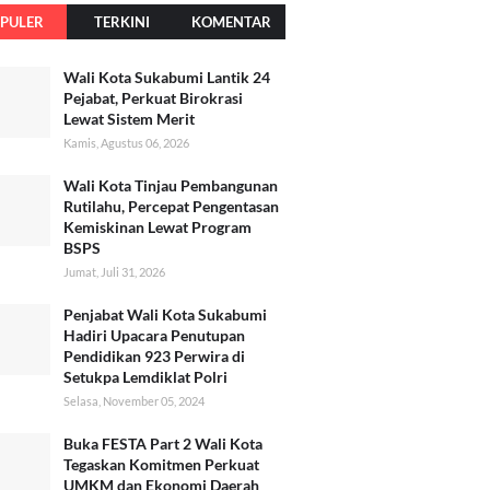
PULER
TERKINI
KOMENTAR
Wali Kota Sukabumi Lantik 24
Pejabat, Perkuat Birokrasi
Lewat Sistem Merit
Kamis, Agustus 06, 2026
Wali Kota Tinjau Pembangunan
Rutilahu, Percepat Pengentasan
Kemiskinan Lewat Program
BSPS
Jumat, Juli 31, 2026
Penjabat Wali Kota Sukabumi
Hadiri Upacara Penutupan
Pendidikan 923 Perwira di
Setukpa Lemdiklat Polri
Selasa, November 05, 2024
Buka FESTA Part 2 Wali Kota
Tegaskan Komitmen Perkuat
UMKM dan Ekonomi Daerah