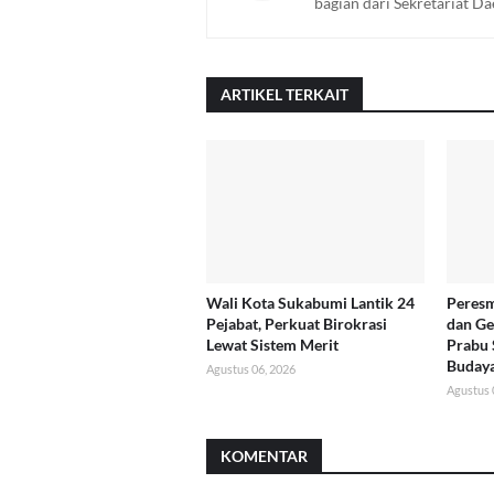
bagian dari Sekretariat D
ARTIKEL TERKAIT
Wali Kota Sukabumi Lantik 24
Peres
Pejabat, Perkuat Birokrasi
dan G
Lewat Sistem Merit
Prabu 
Buday
Agustus 06, 2026
Agustus 
KOMENTAR