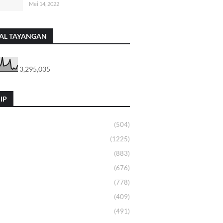
Mei 14, 2022
AL TAYANGAN
3,295,035
IP
(504)
(1225)
(883)
(676)
(778)
(409)
(491)