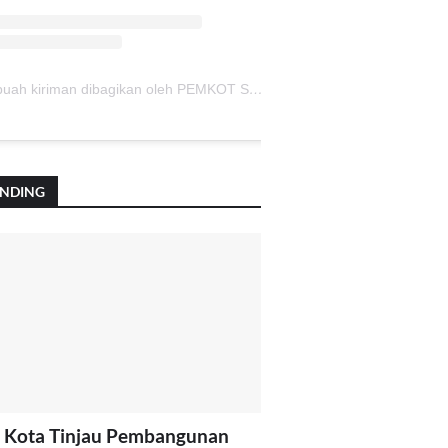
Sebuah kiriman dibagikan oleh PEMKOT SUKABUMI (@pemkotsukabumi_)
ENDING
 Kota Tinjau Pembangunan