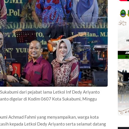
ukabumi dari pejabat lama Letkol Inf Dedy Ariyanto
yanto digelar di Kodim 0607 Kota Sukabumi, Minggu
abumi Achmad Fahmi yang menyampaikan, warga kota
asih kepada Letkol Dedy Ariyanto serta selamat datang