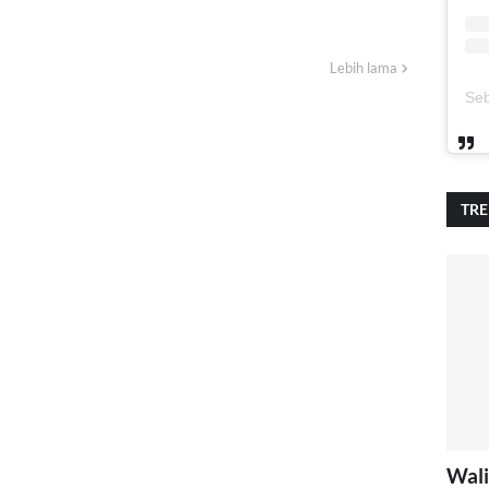
Lebih lama
TR
Wali