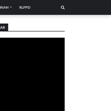
INAN
RLPPD
IAR