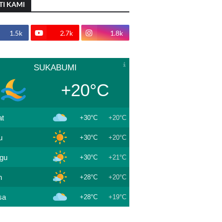
TI KAMI
1.5k
2.7k
1.8k
SUKABUMI
+20°C
t
+30°C
+20°C
u
+30°C
+20°C
gu
+30°C
+21°C
n
+28°C
+20°C
sa
+28°C
+19°C