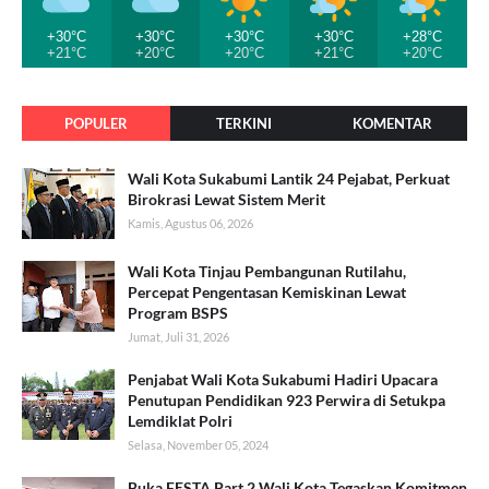
+30°C
+30°C
+30°C
+30°C
+28°C
+21°C
+20°C
+20°C
+21°C
+20°C
POPULER
TERKINI
KOMENTAR
Wali Kota Sukabumi Lantik 24 Pejabat, Perkuat
Birokrasi Lewat Sistem Merit
Kamis, Agustus 06, 2026
Wali Kota Tinjau Pembangunan Rutilahu,
Percepat Pengentasan Kemiskinan Lewat
Program BSPS
Jumat, Juli 31, 2026
Penjabat Wali Kota Sukabumi Hadiri Upacara
Penutupan Pendidikan 923 Perwira di Setukpa
Lemdiklat Polri
Selasa, November 05, 2024
Buka FESTA Part 2 Wali Kota Tegaskan Komitmen