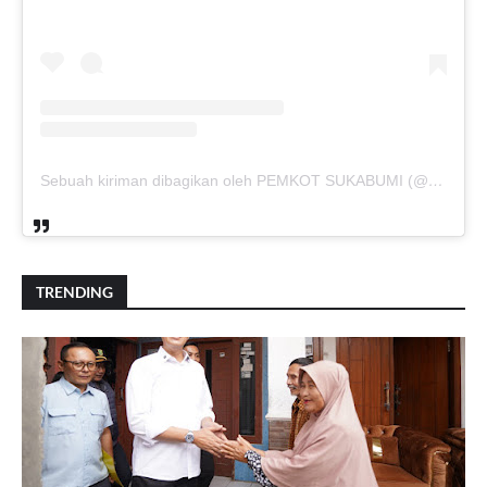
Sebuah kiriman dibagikan oleh PEMKOT SUKABUMI (@pemkotsukabumi_)
TRENDING