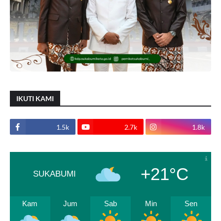
IKUTI KAMI
1.5k
2.7k
1.8k
+21°C
SUKABUMI
Kam
Jum
Sab
Min
Sen