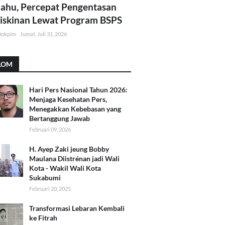
lahu, Percepat Pengentasan
skinan Lewat Program BSPS
Dokpim
Jumat, Juli 31, 2026
LOM
Hari Pers Nasional Tahun 2026:
Menjaga Kesehatan Pers,
Menegakkan Kebebasan yang
Bertanggung Jawab
Februari 09, 2026
H. Ayep Zaki jeung Bobby
Maulana Diistrénan jadi Wali
Kota - Wakil Wali Kota
Sukabumi
Februari 20, 2025
Transformasi Lebaran Kembali
ke Fitrah