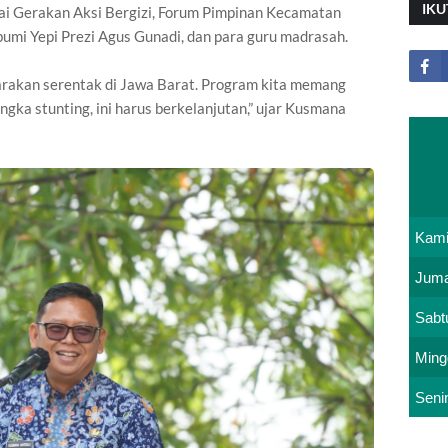
IKU
lai Gerakan Aksi Bergizi, Forum Pimpinan Kecamatan
mi Yepi Prezi Agus Gunadi, dan para guru madrasah.
garakan serentak di Jawa Barat. Program kita memang
ngka stunting, ini harus berkelanjutan,” ujar Kusmana
Kam
Juma
Sabt
Ming
Seni