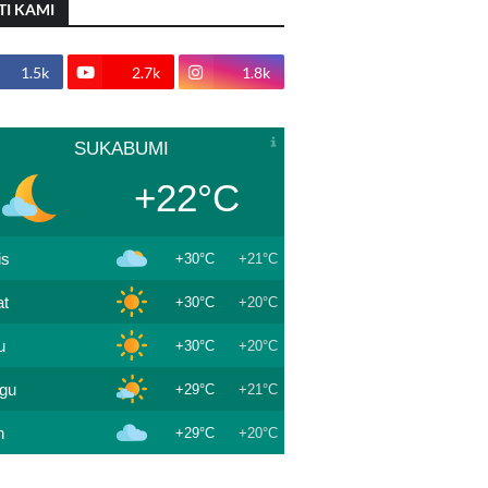
TI KAMI
1.5k
2.7k
1.8k
SUKABUMI
+22°C
is
+30°C
+21°C
t
+30°C
+20°C
u
+30°C
+20°C
gu
+29°C
+21°C
n
+29°C
+20°C