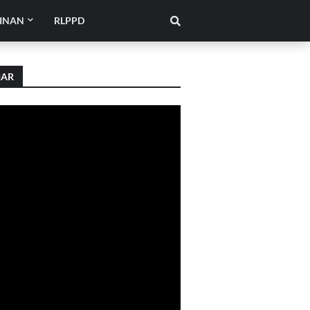
INAN
RLPPD
IAR