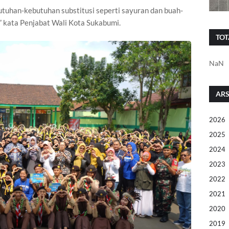
utuhan-kebutuhan substitusi seperti sayuran dan buah-
 kata Penjabat Wali Kota Sukabumi.
TOT
NaN
ARS
2026
2025
2024
2023
2022
2021
2020
2019