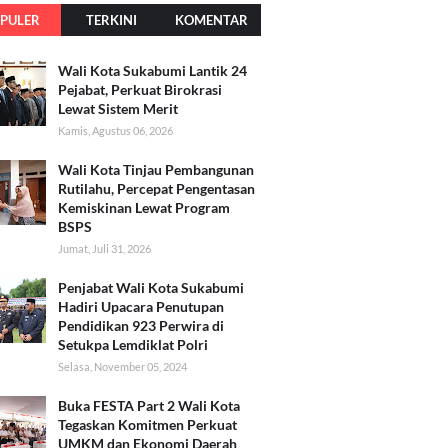
PULER
TERKINI
KOMENTAR
Wali Kota Sukabumi Lantik 24
Pejabat, Perkuat Birokrasi
Lewat Sistem Merit
Kamis, Agustus 06, 2026
Wali Kota Tinjau Pembangunan
Rutilahu, Percepat Pengentasan
Kemiskinan Lewat Program
BSPS
Jumat, Juli 31, 2026
Penjabat Wali Kota Sukabumi
Hadiri Upacara Penutupan
Pendidikan 923 Perwira di
Setukpa Lemdiklat Polri
Selasa, November 05, 2024
Buka FESTA Part 2 Wali Kota
Tegaskan Komitmen Perkuat
UMKM dan Ekonomi Daerah