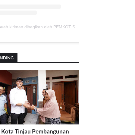
Sebuah kiriman dibagikan oleh PEMKOT SUKABUMI (@pemkotsukabumi_)
ENDING
 Kota Tinjau Pembangunan