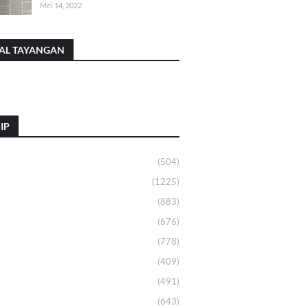
Mei 14, 2022
AL TAYANGAN
IP
(504)
(1225)
(883)
(676)
(778)
(409)
(491)
(643)