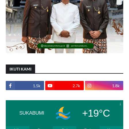
IKUTI KAMI
1.5k
2.7k
1.8k
+19°C
SUKABUMI