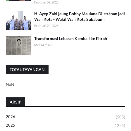
Februari 09, 2026
H. Ayep Zaki jeung Bobby Maulana Diistrénan jadi
Wali Kota - Wakil Wali Kota Sukabumi
Februari 20, 2025
Transformasi Lebaran Kembali ke Fitrah
Mei 14, 2022
TOTAL TAYANGAN
NaN
ARSIP
2026
(505)
2025
(1225)