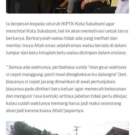
Ia berpesan kepada seluruh IKPTK Kota Sukabumi agar
mencintai Kota Sukabumi, hal ini akan memotivasi untuk terus
berkarya. Berkaryalah walau tidak ada yang melihat dan
menilai, Insya Allah emas adalah emas walau berada di dalam
lumpur dan batu tetaplah batu walau disimpan dalam etalase.
" Semua ada waktunya, peribahasa sunda “mun geus waktuna
si cepot manggung, pasti moal diengkekeun ku dalangna” (ket.
biasanya si cepot jarang dimainkan di awal pertunjukan,
biasanya pada dinihari baru keluar agar memecah kebosanan
dan mengusir rasa kantuk) artinya jabatan tidak perlu dikejar,
kalau sudah waktunya memang harus jadi maka seseorang
akan jadi karena kuasa Allah,"paparnya.