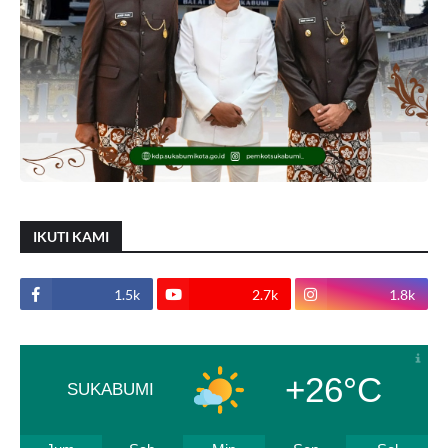
IKUTI KAMI
1.5k
2.7k
1.8k
+26°C
SUKABUMI