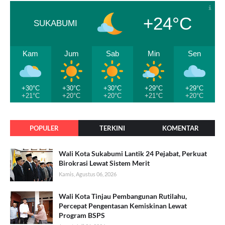
+24°C
SUKABUMI
Kam
Jum
Sab
Min
Sen
+30°C
+30°C
+30°C
+29°C
+29°C
+21°C
+20°C
+20°C
+21°C
+20°C
POPULER
TERKINI
KOMENTAR
Wali Kota Sukabumi Lantik 24 Pejabat, Perkuat
Birokrasi Lewat Sistem Merit
Kamis, Agustus 06, 2026
Wali Kota Tinjau Pembangunan Rutilahu,
Percepat Pengentasan Kemiskinan Lewat
Program BSPS