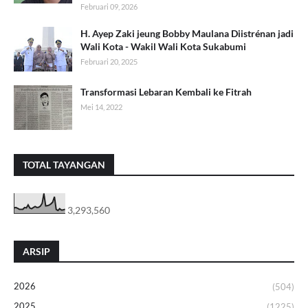
Februari 09, 2026
H. Ayep Zaki jeung Bobby Maulana Diistrénan jadi
Wali Kota - Wakil Wali Kota Sukabumi
Februari 20, 2025
Transformasi Lebaran Kembali ke Fitrah
Mei 14, 2022
TOTAL TAYANGAN
3,293,560
ARSIP
2026
(504)
2025
(1225)