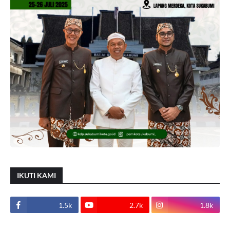
IKUTI KAMI
1.5k
2.7k
1.8k