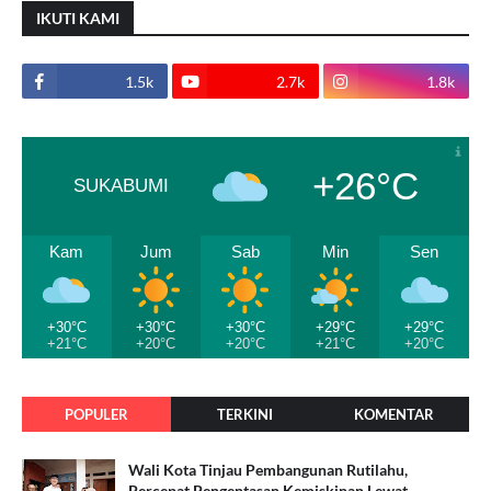
IKUTI KAMI
1.5k
2.7k
1.8k
+26°C
SUKABUMI
Kam
Jum
Sab
Min
Sen
+30°C
+30°C
+30°C
+29°C
+29°C
+21°C
+20°C
+20°C
+21°C
+20°C
POPULER
TERKINI
KOMENTAR
Wali Kota Tinjau Pembangunan Rutilahu,
Percepat Pengentasan Kemiskinan Lewat