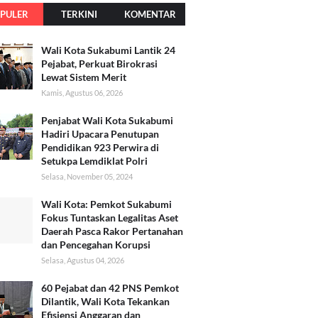
PULER
TERKINI
KOMENTAR
Wali Kota Sukabumi Lantik 24
Pejabat, Perkuat Birokrasi
Lewat Sistem Merit
Kamis, Agustus 06, 2026
Penjabat Wali Kota Sukabumi
Hadiri Upacara Penutupan
Pendidikan 923 Perwira di
Setukpa Lemdiklat Polri
Selasa, November 05, 2024
Wali Kota: Pemkot Sukabumi
Fokus Tuntaskan Legalitas Aset
Daerah Pasca Rakor Pertanahan
dan Pencegahan Korupsi
Selasa, Agustus 04, 2026
60 Pejabat dan 42 PNS Pemkot
Dilantik, Wali Kota Tekankan
Efisiensi Anggaran dan