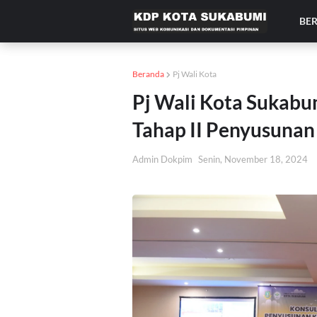
BE
Beranda
Pj Wali Kota
Pj Wali Kota Sukabu
Tahap II Penyusuna
Admin Dokpim
Senin, November 18, 2024