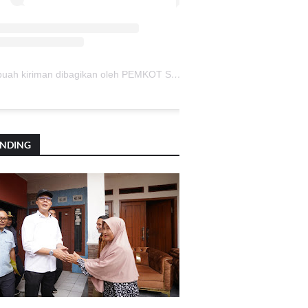
Sebuah kiriman dibagikan oleh PEMKOT SUKABUMI (@pemkotsukabumi_)
ENDING