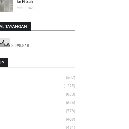
ke Fitrah
Mei 14, 2022
AL TAYANGAN
3,298,818
IP
(507)
(1225)
(883)
(676)
(778)
(409)
(491)