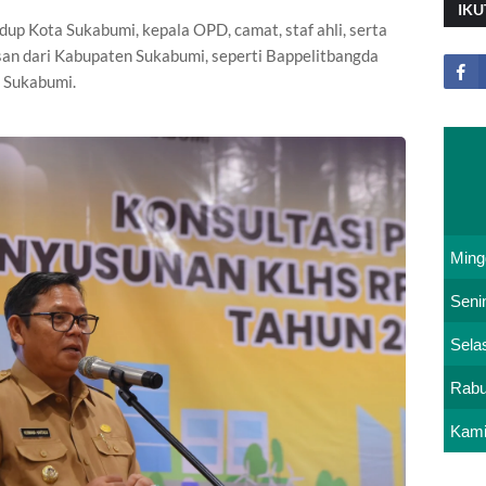
IKU
dup Kota Sukabumi, kepala OPD, camat, staf ahli, serta
an dari Kabupaten Sukabumi, seperti Bappelitbangda
 Sukabumi.
Ming
Seni
Sela
Rab
Kam