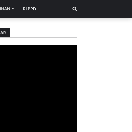
INAN
RLPPD
IAR