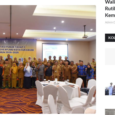
Wali
Ruti
Kemi
Admin 
KO