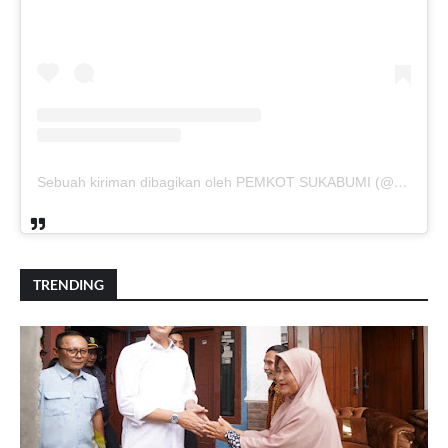
Sebuah kiriman dibagikan oleh PEMKOT SUKABUMI (@pemkotsukabumi_)
TRENDING