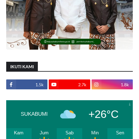
IKUTI KAMI
1.5k
2.7k
1.8k
+26°C
SUKABUMI
Kam
Jum
Sab
Min
Sen