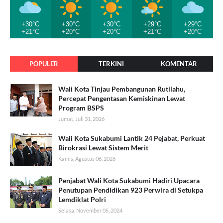
+30°C
+30°C
+30°C
+29°C
+29°C
+21°C
+20°C
+20°C
+21°C
+20°C
POPULER
TERKINI
KOMENTAR
Wali Kota Tinjau Pembangunan Rutilahu,
Percepat Pengentasan Kemiskinan Lewat
Program BSPS
Jumat, Juli 31, 2026
Wali Kota Sukabumi Lantik 24 Pejabat, Perkuat
Birokrasi Lewat Sistem Merit
Kamis, Agustus 06, 2026
Penjabat Wali Kota Sukabumi Hadiri Upacara
Penutupan Pendidikan 923 Perwira di Setukpa
Lemdiklat Polri
Selasa, November 05, 2024