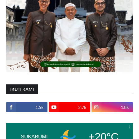
IKUTI KAMI
1.5k
2.7k
1.8k
+20°C
SUKABUMI