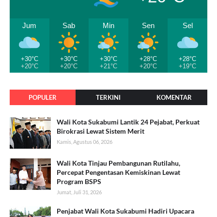
Jum
Sab
Min
Sen
Sel
+30°C
+30°C
+30°C
+28°C
+28°C
+20°C
+20°C
+21°C
+20°C
+19°C
POPULER
TERKINI
KOMENTAR
Wali Kota Sukabumi Lantik 24 Pejabat, Perkuat
Birokrasi Lewat Sistem Merit
Kamis, Agustus 06, 2026
Wali Kota Tinjau Pembangunan Rutilahu,
Percepat Pengentasan Kemiskinan Lewat
Program BSPS
Jumat, Juli 31, 2026
Penjabat Wali Kota Sukabumi Hadiri Upacara