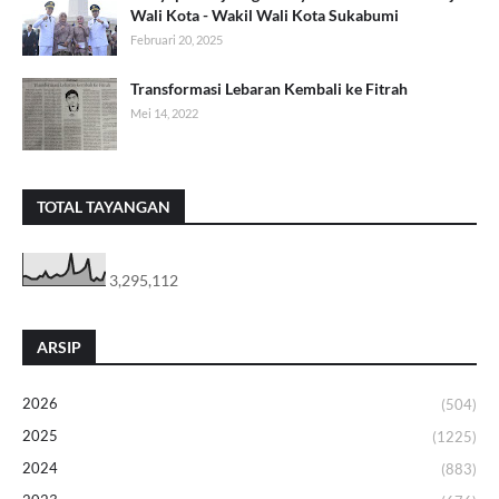
Wali Kota - Wakil Wali Kota Sukabumi
Februari 20, 2025
Transformasi Lebaran Kembali ke Fitrah
Mei 14, 2022
TOTAL TAYANGAN
3,295,112
ARSIP
2026
(504)
2025
(1225)
2024
(883)