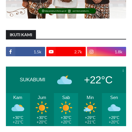
IKUTI KAMI
1.5k
2.7k
1.8k
+22°C
SUKABUMI
Kam
Jum
Sab
Min
Sen
+30°C
+30°C
+30°C
+29°C
+29°C
+21°C
+20°C
+20°C
+21°C
+20°C