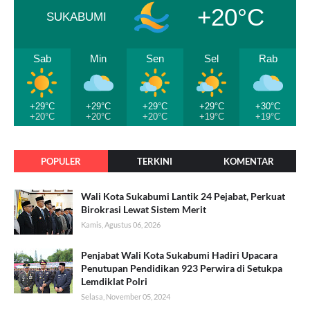
+20°C
SUKABUMI
Sab
Min
Sen
Sel
Rab
+29°C
+29°C
+29°C
+29°C
+30°C
+20°C
+20°C
+20°C
+19°C
+19°C
POPULER
TERKINI
KOMENTAR
Wali Kota Sukabumi Lantik 24 Pejabat, Perkuat
Birokrasi Lewat Sistem Merit
Kamis, Agustus 06, 2026
Penjabat Wali Kota Sukabumi Hadiri Upacara
Penutupan Pendidikan 923 Perwira di Setukpa
Lemdiklat Polri
Selasa, November 05, 2024