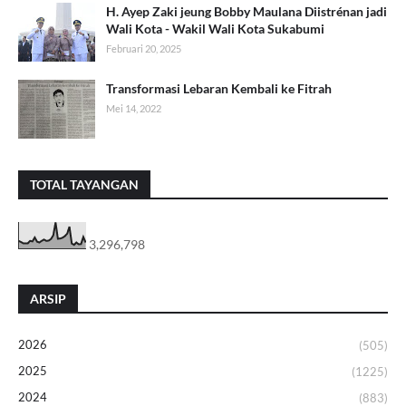
H. Ayep Zaki jeung Bobby Maulana Diistrénan jadi
Wali Kota - Wakil Wali Kota Sukabumi
Februari 20, 2025
Transformasi Lebaran Kembali ke Fitrah
Mei 14, 2022
TOTAL TAYANGAN
3,296,798
ARSIP
2026
(505)
2025
(1225)
2024
(883)