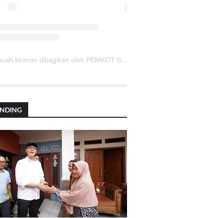
Sebuah kiriman dibagikan oleh PEMKOT SUKABUMI (@pemkotsukabumi_)
ENDING