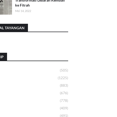
Transformasi Lebaran Kembali
ke Fitrah
Mei 14, 2022
AL TAYANGAN
IP
(505)
(1225)
(883)
(676)
(778)
(409)
(491)