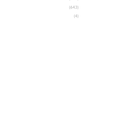
(643)
(4)