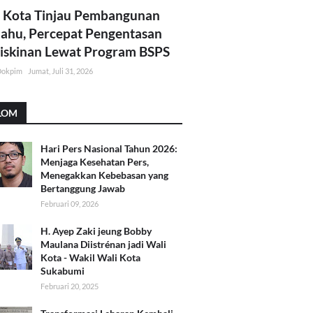
 Kota Tinjau Pembangunan
lahu, Percepat Pengentasan
skinan Lewat Program BSPS
Dokpim
Jumat, Juli 31, 2026
LOM
Hari Pers Nasional Tahun 2026:
Menjaga Kesehatan Pers,
Menegakkan Kebebasan yang
Bertanggung Jawab
Februari 09, 2026
H. Ayep Zaki jeung Bobby
Maulana Diistrénan jadi Wali
Kota - Wakil Wali Kota
Sukabumi
Februari 20, 2025