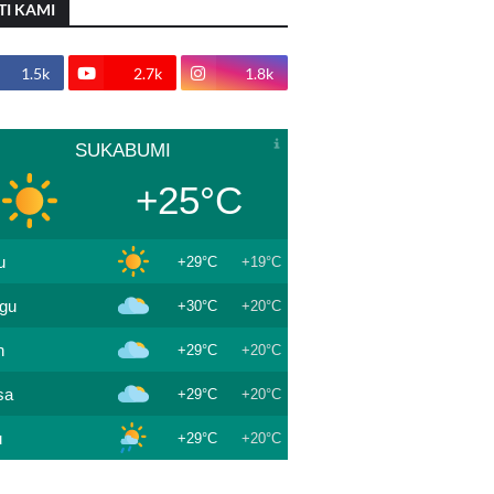
TI KAMI
1.5k
2.7k
1.8k
SUKABUMI
+25°C
u
+29°C
+19°C
gu
+30°C
+20°C
n
+29°C
+20°C
sa
+29°C
+20°C
u
+29°C
+20°C