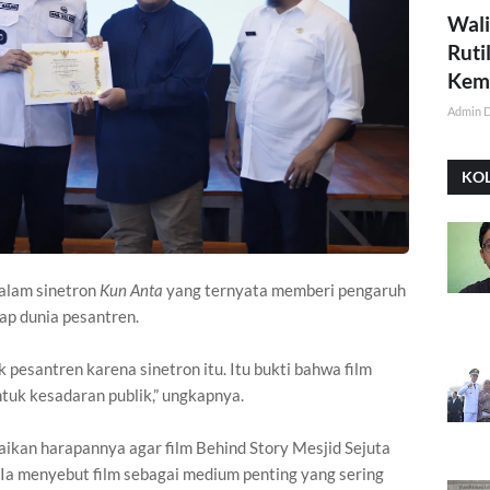
Wali
Ruti
Kemi
Admin 
KO
dalam sinetron
Kun Anta
yang ternyata memberi pengaruh
ap dunia pesantren.
pesantren karena sinetron itu. Itu bukti bahwa film
uk kesadaran publik,” ungkapnya.
kan harapannya agar film Behind Story Mesjid Sejuta
. Ia menyebut film sebagai medium penting yang sering