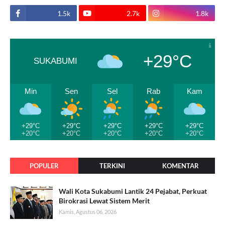
1.5k
2.7k
1.8k
+29°C
SUKABUMI
Min
Sen
Sel
Rab
Kam
+29°C
+29°C
+29°C
+29°C
+29°C
+20°C
+20°C
+20°C
+20°C
+20°C
POPULER
TERKINI
KOMENTAR
Wali Kota Sukabumi Lantik 24 Pejabat, Perkuat
Birokrasi Lewat Sistem Merit
Kamis, Agustus 06, 2026