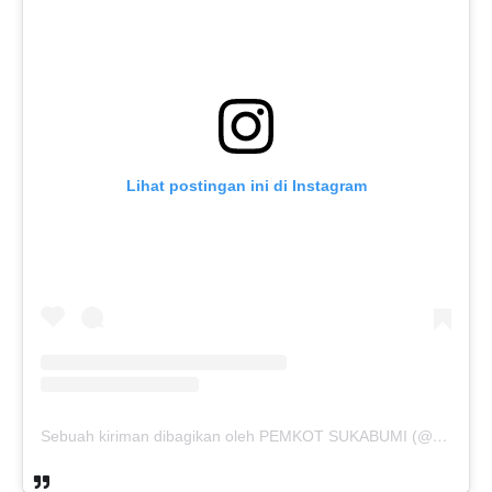
Lihat postingan ini di Instagram
Sebuah kiriman dibagikan oleh PEMKOT SUKABUMI (@pemkotsukabumi_)