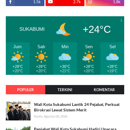
1.5k
2.7k
1.8k
+24°C
SUKABUMI
Jum
Sab
Min
Sen
Sel
+29°C
+29°C
+30°C
+28°C
+28°C
+20°C
+20°C
+21°C
+20°C
+19°C
POPULER
TERKINI
KOMENTAR
Wali Kota Sukabumi Lantik 24 Pejabat, Perkuat
Birokrasi Lewat Sistem Merit
Kamis, Agustus 06, 2026
Penjabat Wali Kota Sukabumi Hadiri Upacara