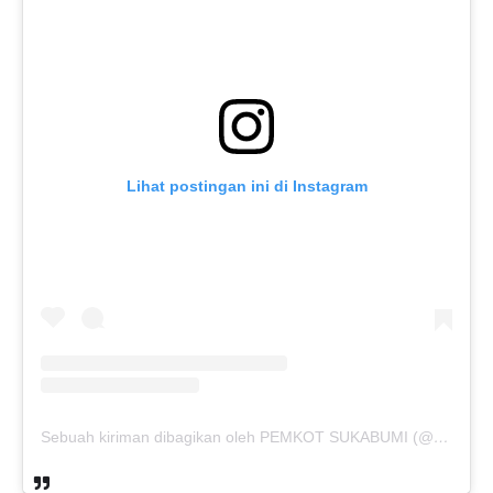
Lihat postingan ini di Instagram
Sebuah kiriman dibagikan oleh PEMKOT SUKABUMI (@pemkotsukabumi_)