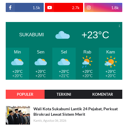
1.5k
2.7k
1.8k
+23°C
SUKABUMI
Min
Sen
Sel
Rab
Kam
+29°C
+29°C
+29°C
+29°C
+29°C
+20°C
+20°C
+21°C
+20°C
+20°C
POPULER
TERKINI
KOMENTAR
Wali Kota Sukabumi Lantik 24 Pejabat, Perkuat
Birokrasi Lewat Sistem Merit
Kamis, Agustus 06, 2026