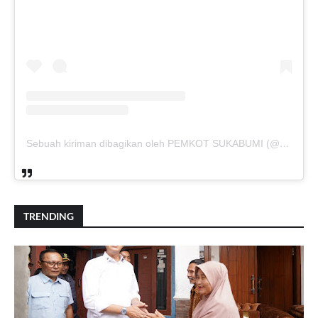
Sebuah kiriman dibagikan oleh PEMKOT SUKABUMI (@pemkotsukabumi_)
TRENDING