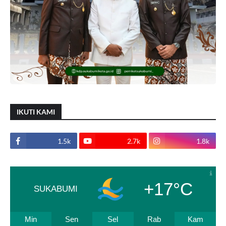
IKUTI KAMI
1.5k
2.7k
1.8k
+17°C
SUKABUMI
Min
Sen
Sel
Rab
Kam