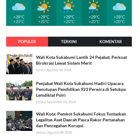
+29°C
+29°C
+29°C
+29°C
+29°C
+20°C
+20°C
+20°C
+20°C
+20°C
POPULER
TERKINI
KOMENTAR
Wali Kota Sukabumi Lantik 24 Pejabat, Perkuat
Birokrasi Lewat Sistem Merit
Kamis, Agustus 06, 2026
Penjabat Wali Kota Sukabumi Hadiri Upacara
Penutupan Pendidikan 923 Perwira di Setukpa
Lemdiklat Polri
Selasa, November 05, 2024
Wali Kota: Pemkot Sukabumi Fokus Tuntaskan
Legalitas Aset Daerah Pasca Rakor Pertanahan
dan Pencegahan Korupsi
Selasa, Agustus 04, 2026