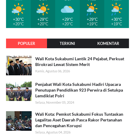
+30°C
+29°C
+29°C
+29°C
+30°C
+20°C
+20°C
+20°C
+19°C
+19°C
POPULER
TERKINI
KOMENTAR
Wali Kota Sukabumi Lantik 24 Pejabat, Perkuat
Birokrasi Lewat Sistem Merit
Kamis, Agustus 06, 2026
Penjabat Wali Kota Sukabumi Hadiri Upacara
Penutupan Pendidikan 923 Perwira di Setukpa
Lemdiklat Polri
Selasa, November 05, 2024
Wali Kota: Pemkot Sukabumi Fokus Tuntaskan
Legalitas Aset Daerah Pasca Rakor Pertanahan
dan Pencegahan Korupsi
Selasa, Agustus 04, 2026