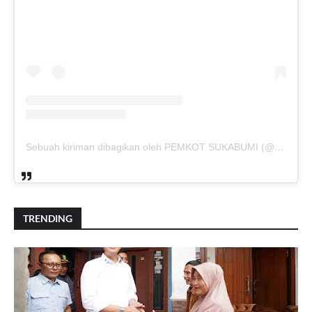
Sebuah kiriman dibagikan oleh PEMKOT SUKABUMI (@pemkotsukabumi_)
TRENDING