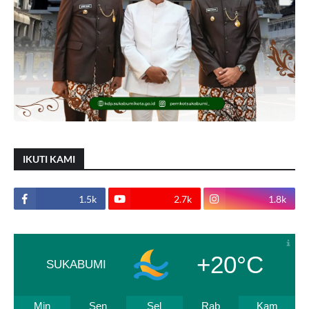
IKUTI KAMI
1.5k
2.7k
1.8k
+20°C
SUKABUMI
Min
Sen
Sel
Rab
Kam