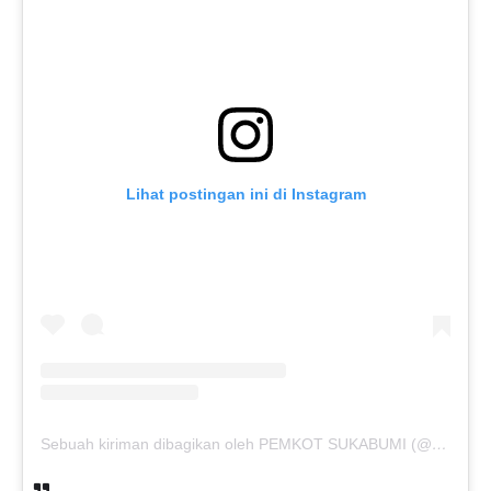
Lihat postingan ini di Instagram
Sebuah kiriman dibagikan oleh PEMKOT SUKABUMI (@pemkotsukabumi_)