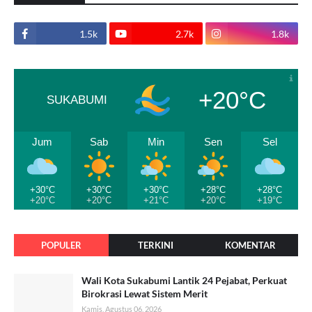
1.5k
2.7k
1.8k
+20°C
SUKABUMI
Jum
Sab
Min
Sen
Sel
+30°C
+30°C
+30°C
+28°C
+28°C
+20°C
+20°C
+21°C
+20°C
+19°C
POPULER
TERKINI
KOMENTAR
Wali Kota Sukabumi Lantik 24 Pejabat, Perkuat
Birokrasi Lewat Sistem Merit
Kamis, Agustus 06, 2026