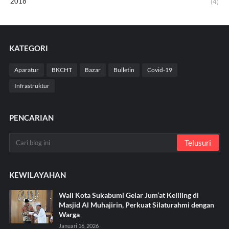
2018
(4)
KATEGORI
Aparatur
BKCHT
Bazar
Bulletin
Covid-19
Infrastruktur
PENCARIAN
KEWILAYAHAN
Wali Kota Sukabumi Gelar Jum’at Keliling di
Masjid Al Muhajirin, Perkuat Silaturahmi dengan
Warga
Januari 16, 2026