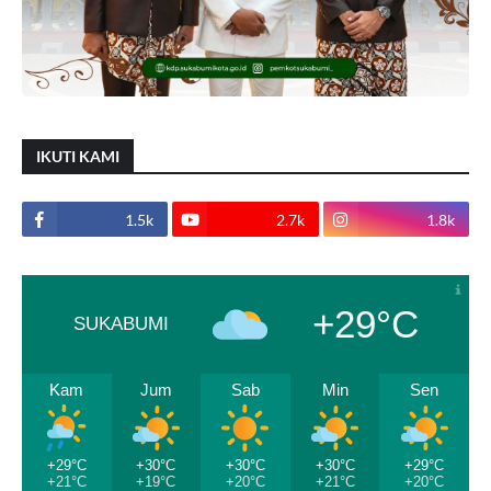
IKUTI KAMI
1.5k
2.7k
1.8k
+29°C
SUKABUMI
Kam
Jum
Sab
Min
Sen
+29°C
+30°C
+30°C
+30°C
+29°C
+21°C
+19°C
+20°C
+21°C
+20°C