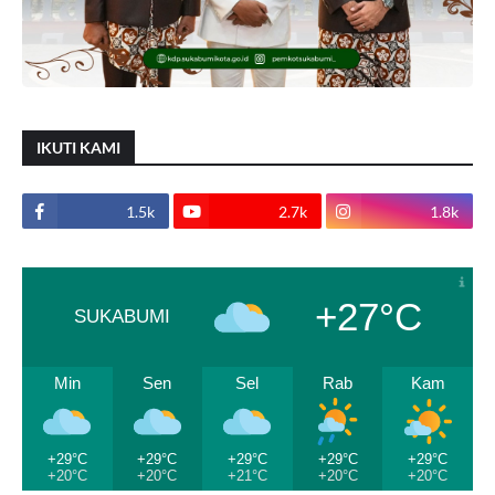
IKUTI KAMI
1.5k
2.7k
1.8k
+27°C
SUKABUMI
Min
Sen
Sel
Rab
Kam
+29°C
+29°C
+29°C
+29°C
+29°C
+20°C
+20°C
+21°C
+20°C
+20°C